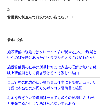
ナ
投
ビ
稿
次
次
ゲ
の
警備員の制服を毎日洗わない洗えない
投
ー
稿
シ
ョ
最近の投稿
ン
施設警備の現場ではクレームの多い現場と少ない現場と
いうのは実際にあったがトラブルの大きさは変わらない
施設警備員の仕事は所帯持ちには家族の理解が無いと経
験上警備員として働き続けるのは難しい理由
自己管理の能力の低い警備員は仕事にも影響が出るとい
う説は本当なのか周りのポンコツ警備員で確認
お金を稼ぎたい警備員は一日でも多くの勤務に入りたい
と主張するが叶えてあげられない事もある