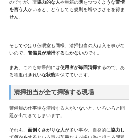
のですが、
非協力的な人
や重箱の隅をつつくような
苦情
を言う人
がいると、どうしても規則を増やさざるを得ま
せん。
そしてやはり仮眠室も同様、清掃担当の人は入る事がな
いので、
警備員が清掃するしかない
のです。
まあ、これも結果的には
使用者が毎回清掃
するので、あ
る程度は
きれいな状態
を保てています。
清掃担当が全て掃除する現場
警備員の仕事場を清掃する人がいないと、いろいろと問
題が出てきてしまいます。
それも、
面倒くさがりな人
が多い事や、自発的に
協力し
て何かをする
という事が苦手な人が多い為に起こる問題