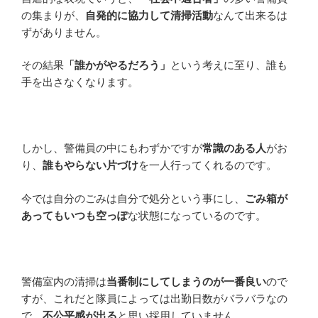
の集まりが、
自発的に協力して清掃活動
なんて出来るは
ずがありません。
その結果
「誰かがやるだろう」
という考えに至り、誰も
手を出さなくなります。
しかし、警備員の中にもわずかですが
常識のある人
がお
り、
誰もやらない片づけ
を一人行ってくれるのです。
今では自分のごみは自分で処分という事にし、
ごみ箱が
あってもいつも空っぽ
な状態になっているのです。
警備室内の清掃は
当番制にしてしまうのが一番良い
ので
すが、これだと隊員によっては出勤日数がバラバラなの
で、
不公平感が出る
と思い採用していません。