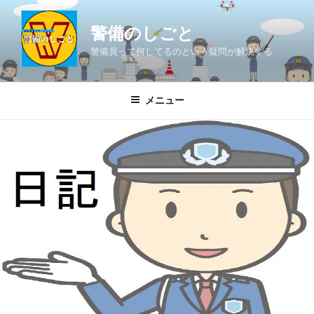
コ
ン
警備のしごと
テ
警備員って何してるのという疑問が解決する
ン
ツ
へ
メニュー
ス
キ
ッ
プ