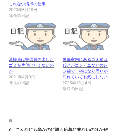
しれない清掃の仕事
2020年6月19日
隊長の日記
清掃員は警備員の出した
警備室内にあるゴミ箱は
ゴミを片付けたくないの
殆どがコンビニなどのレ
か
ジ袋で一杯になり周りが
2021年4月9日
汚れていても気にしない
隊長の日記
2025年10月4日
隊長の日記
投
前
前
稿
の
こんなにも楽なのに誰も応募に来ないのはなぜ