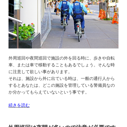
外周巡回や夜間巡回で施設の外を回る時に、歩きや自転
車、または車で移動することもあるでしょう。そんな時
に注意して欲しい事があります。
それは、施設から外に出ている時は、一般の通行人から
するとあなたは、どこの施設を管理している警備員なの
か分かってもらえていないという事です。
“外
続きを読む
周
巡
回