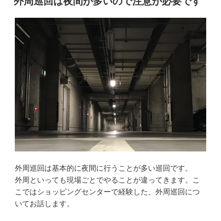
外周巡回は夜間が多いので注意が必要です
中
は
通
行
人
に
声
を
か
け
る
な”
の
外周巡回は基本的に夜間に行うことが多い巡回です。
外周といっても現場ごとでやることが違ってきます。こ
こではショッピングセンターで経験した、外周巡回につ
いてお話します。