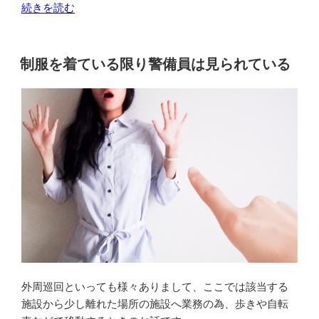
“外
続きを読む
周
巡
回
制服を着ている限り警備員は見られている
は
夜
間
が
多
い
の
で
注
意
が
必
要
外周巡回といっても様々ありまして、ここでは該当する
で
施設から少し離れた場所の施設へ業務の為、歩きや自転
す”