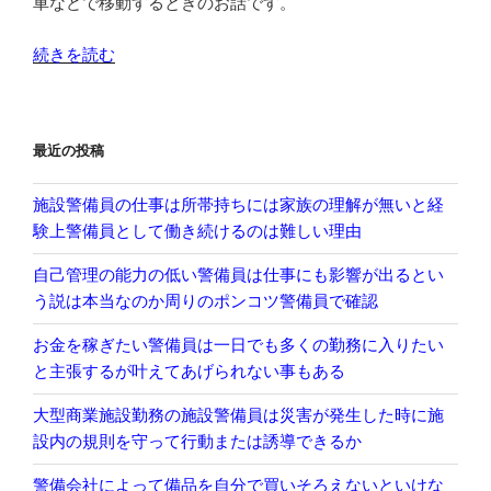
車などで移動するときのお話です。
の
“制
続きを読む
服
を
着
最近の投稿
て
い
施設警備員の仕事は所帯持ちには家族の理解が無いと経
る
験上警備員として働き続けるのは難しい理由
限
り
自己管理の能力の低い警備員は仕事にも影響が出るとい
警
う説は本当なのか周りのポンコツ警備員で確認
備
員
お金を稼ぎたい警備員は一日でも多くの勤務に入りたい
は
と主張するが叶えてあげられない事もある
見
大型商業施設勤務の施設警備員は災害が発生した時に施
ら
設内の規則を守って行動または誘導できるか
れ
て
警備会社によって備品を自分で買いそろえないといけな