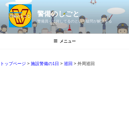
コ
ン
警備のしごと
テ
警備員って何してるのという疑問が解決する
ン
ツ
へ
メニュー
ス
キ
ッ
トップページ
>
施設警備の1日
>
巡回
>
外周巡回
プ