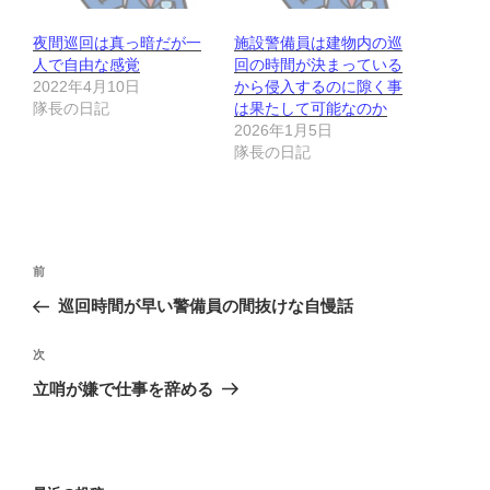
夜間巡回は真っ暗だが一
施設警備員は建物内の巡
人で自由な感覚
回の時間が決まっている
2022年4月10日
から侵入するのに隙く事
隊長の日記
は果たして可能なのか
2026年1月5日
隊長の日記
投
前
前
稿
の
巡回時間が早い警備員の間抜けな自慢話
ナ
投
ビ
稿
次
次
ゲ
の
立哨が嫌で仕事を辞める
投
ー
稿
シ
ョ