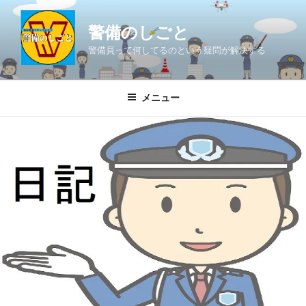
コ
ン
警備のしごと
テ
警備員って何してるのという疑問が解決する
ン
ツ
へ
メニュー
ス
キ
ッ
プ