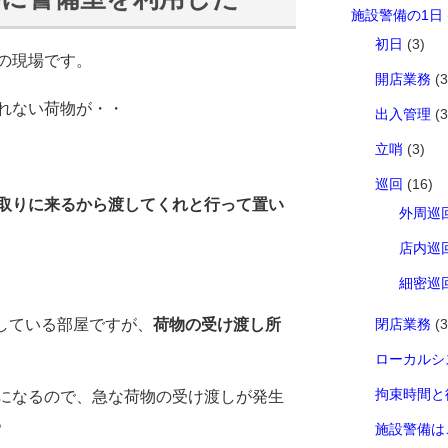
施設警備の1日
初日
(3)
の現場です。
開店業務
(3
れない荷物が・・
出入管理
(3
立哨
(3)
巡回
(16)
取りに来るから渡してくれと行って置い
外周巡
店内巡
細密巡
働している部屋ですが、
荷物の受け渡し所
閉店業務
(3
ローカルシ
拘束時間と
になるので、急な荷物の受け渡しが発生
。
施設警備は