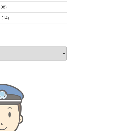
898)
員
(14)