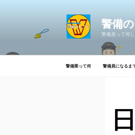
コ
ン
テ
警備の
ン
ツ
警備員って何し
へ
ス
キ
ッ
警備業って何
警備員になるま
プ