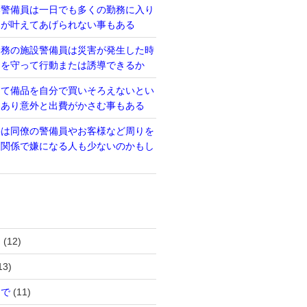
い警備員は一日でも多くの勤務に入り
るが叶えてあげられない事もある
勤務の施設警備員は災害が発生した時
則を守って行動または誘導できるか
って備品を自分で買いそろえないとい
もあり意外と出費がかさむ事もある
事は同僚の警備員やお客様など周りを
間関係で嫌になる人も少ないのかもし
は
(12)
13)
まで
(11)