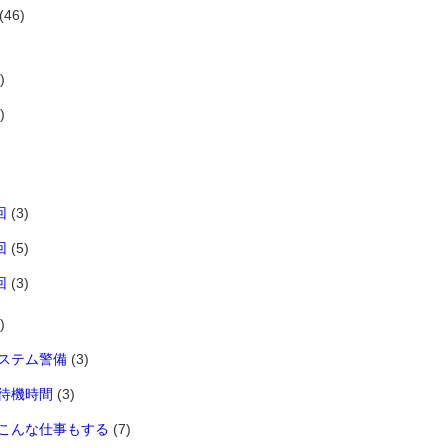
(46)
)
)
回
(3)
回
(5)
回
(3)
)
ステム警備
(3)
待機時間
(3)
こんな仕事もする
(7)