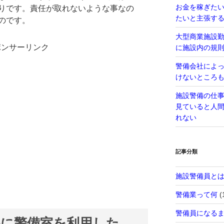
お金を稼ぎた
りです。責任が取れないような事なの
たいと主張す
のです。
大型商業施設
ポンサーリンク
に施設内の規
警備会社によ
けないところ
施設警備の仕
見ていると人
れない
記事分類
施設警備員と
警備業って何
(
警備員になる
為に警備室を利用した