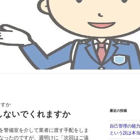
ますか
最近の投稿
しないでくれますか
自己管理の能
を警備室を介して業者に渡す手配をしま
という説は本
なったのですが、週明けに「次回はご遠