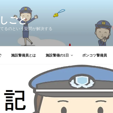
しごと
てるのという疑問が解決する
で
施設警備員とは
施設警備の1日
ポンコツ警備員