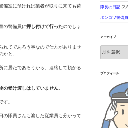
警備室に預ければ業者が取りに来ても荷
隊長の日記
(2,
ポンコツ警備
室の警備員に
押し付けて行った
のでしょ
アーカイブ
られてであろう事なので仕方がありませ
ア
のかと。
ー
カ
イ
所に居たであろうから、連絡して預かる
ブ
プロフィール
物の受け渡しはしていません。
です。
日の隊員さんも渡した従業員も分かって