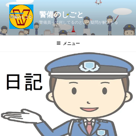
コ
ン
警備のしごと
テ
警備員って何してるのという疑問が解決する
ン
ツ
へ
メニュー
ス
キ
ッ
プ