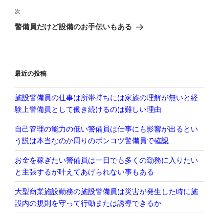
ビ
稿
次
次
ゲ
の
警備員だけど設備のお手伝いもある
投
ー
稿
シ
ョ
最近の投稿
ン
施設警備員の仕事は所帯持ちには家族の理解が無いと経
験上警備員として働き続けるのは難しい理由
自己管理の能力の低い警備員は仕事にも影響が出るとい
う説は本当なのか周りのポンコツ警備員で確認
お金を稼ぎたい警備員は一日でも多くの勤務に入りたい
と主張するが叶えてあげられない事もある
大型商業施設勤務の施設警備員は災害が発生した時に施
設内の規則を守って行動または誘導できるか