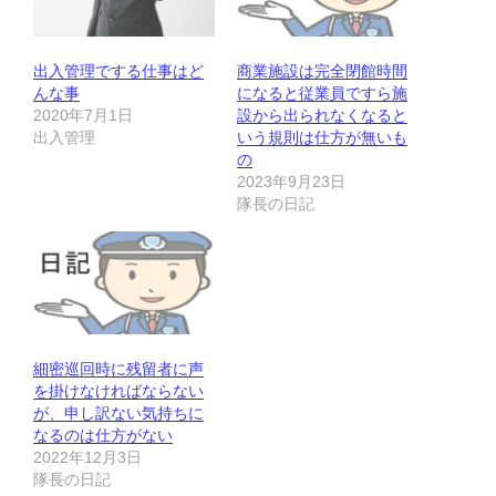
出入管理でする仕事はど
商業施設は完全閉館時間
んな事
になると従業員ですら施
2020年7月1日
設から出られなくなると
出入管理
いう規則は仕方が無いも
の
2023年9月23日
隊長の日記
細密巡回時に残留者に声
を掛けなければならない
が、申し訳ない気持ちに
なるのは仕方がない
2022年12月3日
隊長の日記