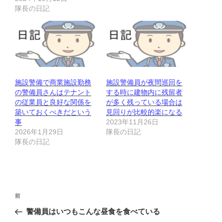
隊長の日記
施設警備で商業施設勤務
施設警備員が夜間巡回を
の警備員さんはテナント
する時に建物内に残留者
の従業員と良好な関係を
が多く残っている場合は
築いておくべきだという
見回りが比較的楽になる
事
2023年11月26日
2026年1月29日
隊長の日記
隊長の日記
投
前
前
稿
の
警備員はいつもこんな昼食を食べている
ナ
投