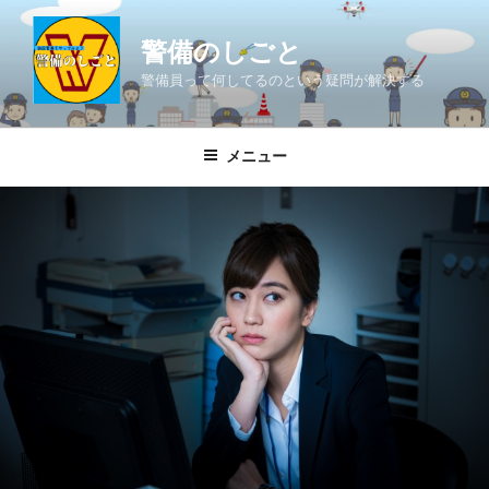
コ
ン
警備のしごと
テ
警備員って何してるのという疑問が解決する
ン
ツ
へ
メニュー
ス
キ
ッ
プ