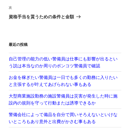
ビ
稿
次
次
ゲ
の
資格手当を貰うための条件と金額
投
ー
稿
シ
ョ
最近の投稿
ン
自己管理の能力の低い警備員は仕事にも影響が出るとい
う説は本当なのか周りのポンコツ警備員で確認
お金を稼ぎたい警備員は一日でも多くの勤務に入りたい
と主張するが叶えてあげられない事もある
大型商業施設勤務の施設警備員は災害が発生した時に施
設内の規則を守って行動または誘導できるか
警備会社によって備品を自分で買いそろえないといけな
いところもあり意外と出費がかさむ事もある