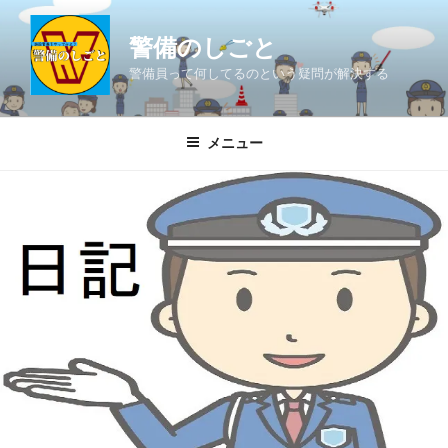
コ
ン
警備のしごと
テ
警備員って何してるのという疑問が解決する
ン
ツ
へ
メニュー
ス
キ
ッ
プ