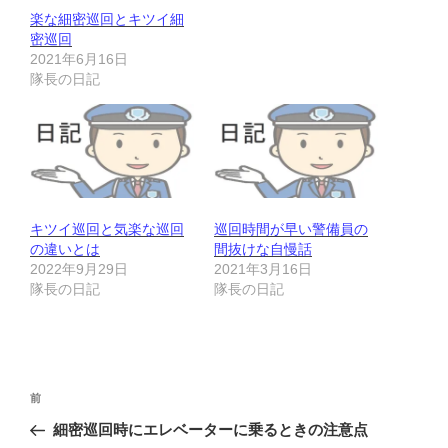
楽な細密巡回とキツイ細
密巡回
2021年6月16日
隊長の日記
キツイ巡回と気楽な巡回
巡回時間が早い警備員の
の違いとは
間抜けな自慢話
2022年9月29日
2021年3月16日
隊長の日記
隊長の日記
投
前
前
稿
の
細密巡回時にエレベーターに乗るときの注意点
ナ
投