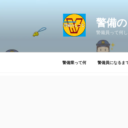
コ
ン
テ
警備の
ン
ツ
警備員って何し
へ
ス
キ
ッ
警備業って何
警備員になるま
プ