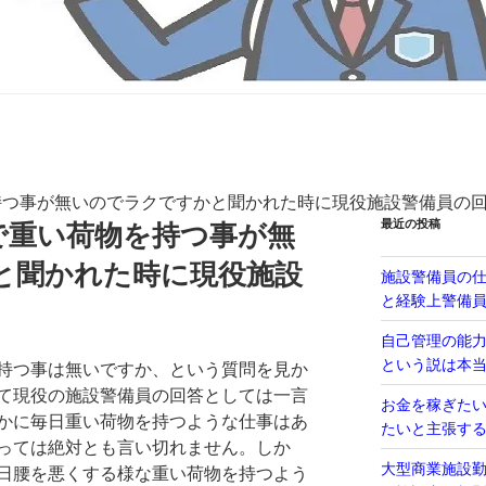
持つ事が無いのでラクですかと聞かれた時に現役施設警備員の
最近の投稿
で重い荷物を持つ事が無
と聞かれた時に現役施設
施設警備員の
と経験上警備
自己管理の能
という説は本
持つ事は無いですか、という質問を見か
て現役の施設警備員の回答としては一言
お金を稼ぎた
かに毎日重い荷物を持つような仕事はあ
たいと主張す
っては絶対とも言い切れません。しか
大型商業施設
日腰を悪くする様な重い荷物を持つよう