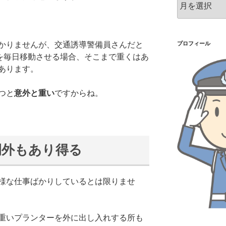
ー
カ
イ
ブ
かりませんが、交通誘導警備員さんだと
プロフィール
を毎日移動させる場合、そこまで重くはあ
あります。
つと
意外と重い
ですからね。
例外もあり得る
様な仕事ばかりしているとは限りませ
重いプランターを外に出し入れする所も