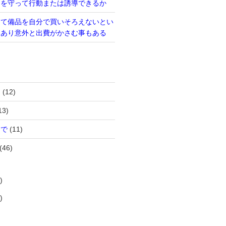
則を守って行動または誘導できるか
って備品を自分で買いそろえないとい
もあり意外と出費がかさむ事もある
は
(12)
13)
まで
(11)
(46)
)
)