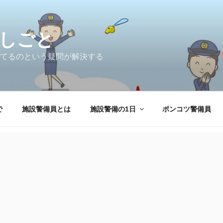
しごと
てるのという疑問が解決する
で
施設警備員とは
施設警備の1日
ポンコツ警備員