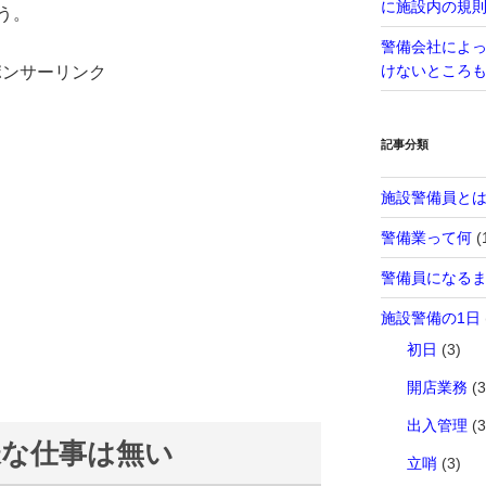
に施設内の規
う。
警備会社によ
けないところ
ポンサーリンク
記事分類
施設警備員と
警備業って何
(
警備員になる
施設警備の1日
初日
(3)
開店業務
(3
出入管理
(3
様な仕事は無い
立哨
(3)