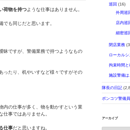
巡回
(16)
い荷物を持つ
ような仕事はありません。
外周巡
店内巡
備でも同じだと思います。
細密巡
閉店業務
(3
曖昧ですが、警備業務で持つようなもの
ローカルシ
拘束時間と
あったり、机やいすなど様々ですがその
施設警備は
隊長の日記
(2,
ポンコツ警備
物内の仕事が多く、物を動かすという業
な仕事ではありません。
アーカイブ
る仕事
だと思いますね。
ア