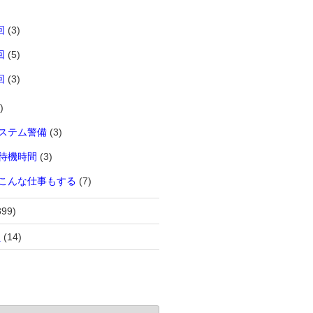
回
(3)
回
(5)
回
(3)
)
ステム警備
(3)
待機時間
(3)
こんな仕事もする
(7)
899)
員
(14)