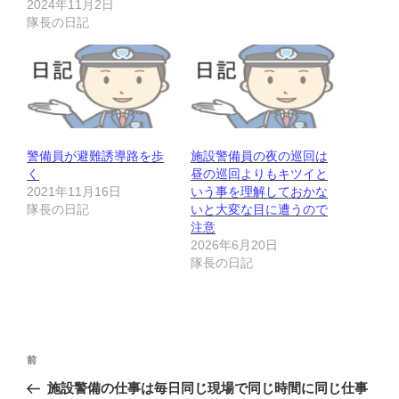
2024年11月2日
隊長の日記
警備員が避難誘導路を歩
施設警備員の夜の巡回は
く
昼の巡回よりもキツイと
2021年11月16日
いう事を理解しておかな
隊長の日記
いと大変な目に遭うので
注意
2026年6月20日
隊長の日記
投
前
前
稿
の
施設警備の仕事は毎日同じ現場で同じ時間に同じ仕事