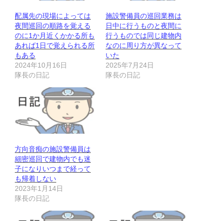
配属先の現場によっては
施設警備員の巡回業務は
夜間巡回の順路を覚える
日中に行うものと夜間に
のに1か月近くかかる所も
行うものでは同じ建物内
あれば1日で覚えられる所
なのに周り方が異なって
もある
いた
2024年10月16日
2025年7月24日
隊長の日記
隊長の日記
方向音痴の施設警備員は
細密巡回で建物内でも迷
子になりいつまで経って
も帰着しない
2023年1月14日
隊長の日記