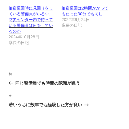
細密巡回時に見回りをし
細密巡回は2時間かかって
ている警備員がいる中、
もたった30分でも同じ
防災センター内で待って
2022年9月24日
いる警備員は何をしてい
隊長の日記
るのか
2024年10月28日
隊長の日記
投
前
前
稿
の
同じ警備員でも時間の認識が違う
ナ
投
ビ
稿
次
次
ゲ
の
若いうちに数年でも経験した方が良い
投
ー
稿
シ
ョ