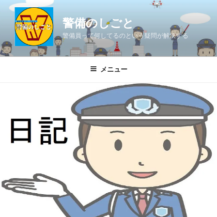
コ
ン
警備のしごと
テ
警備員って何してるのという疑問が解決する
ン
ツ
へ
メニュー
ス
キ
ッ
プ