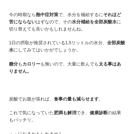
今の時期なら
熱中症対策
で、水分を補給するに
それほど
苦にならない
はずなので、その
水分補給を全部炭酸水
に
切り替えても良いかもしれませんね。
1日の摂取が推奨されている1.5リットルの水分、
全部炭酸
水
にしてみてはいかがでしょうか。
糖分
も
カロリー
も無いので、大量に飲んでも
太る事はあ
りません。
炭酸でお腹が張れば、
食事の量も減らせます
。
これで気になっていた
肥満も解消
でき、
健康診断
の結果
もバッチリ。
・・になるかもしれません。