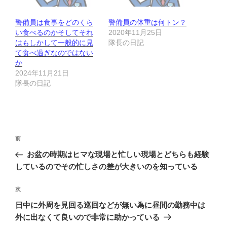
警備員は食事をどのくら
警備員の体重は何トン？
い食べるのかそしてそれ
2020年11月25日
はもしかして一般的に見
隊長の日記
て食べ過ぎなのではない
か
2024年11月21日
隊長の日記
投
前
前
稿
の
お盆の時期はヒマな現場と忙しい現場とどちらも経験
ナ
投
しているのでその忙しさの差が大きいのを知っている
ビ
稿
ゲ
次
次
の
ー
日中に外周を見回る巡回などが無い為に昼間の勤務中は
投
シ
外に出なくて良いので非常に助かっている
稿