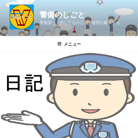
コ
ン
警備のしごと
テ
警備員って何してるのという疑問が解決する
ン
ツ
へ
メニュー
ス
キ
ッ
プ