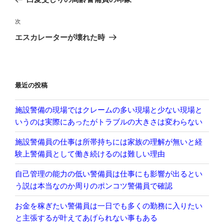
ナ
投
ビ
稿
次
次
ゲ
の
エスカレーターが壊れた時
投
ー
稿
シ
ョ
最近の投稿
ン
施設警備の現場ではクレームの多い現場と少ない現場と
いうのは実際にあったがトラブルの大きさは変わらない
施設警備員の仕事は所帯持ちには家族の理解が無いと経
験上警備員として働き続けるのは難しい理由
自己管理の能力の低い警備員は仕事にも影響が出るとい
う説は本当なのか周りのポンコツ警備員で確認
お金を稼ぎたい警備員は一日でも多くの勤務に入りたい
と主張するが叶えてあげられない事もある