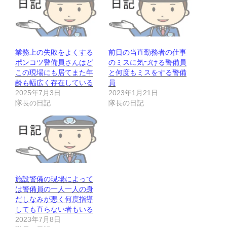
業務上の失敗をよくする
前日の当直勤務者の仕事
ポンコツ警備員さんはど
のミスに気づける警備員
この現場にも居てまた年
と何度もミスをする警備
齢も幅広く存在している
員
2025年7月3日
2023年1月21日
隊長の日記
隊長の日記
施設警備の現場によって
は警備員の一人一人の身
だしなみが悪く何度指導
しても直らない者もいる
2023年7月8日