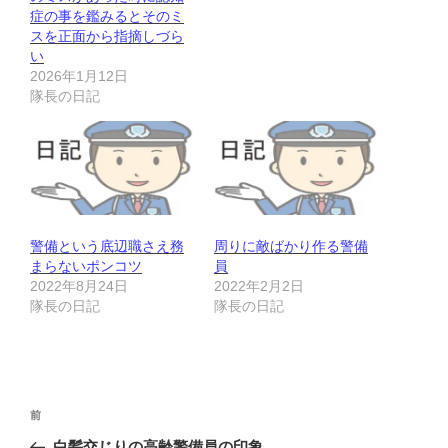
症の事を鑑みるとそのミ
スを正面から指摘しづら
い
2026年1月12日
隊長の日記
警備という底辺職さえ務
周りに敵ばかり作る警備
まらないポンコツ
員
2022年8月24日
2022年2月2日
隊長の日記
隊長の日記
投
前
前
稿
の
白髪交じりの高齢警備員の印象