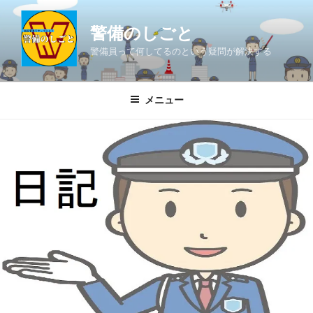
コ
ン
警備のしごと
テ
警備員って何してるのという疑問が解決する
ン
ツ
へ
メニュー
ス
キ
ッ
プ