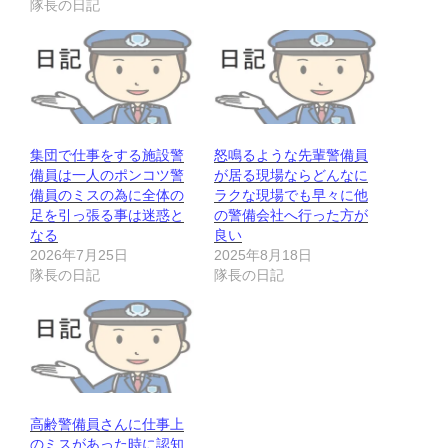
隊長の日記
集団で仕事をする施設警
怒鳴るような先輩警備員
備員は一人のポンコツ警
が居る現場ならどんなに
備員のミスの為に全体の
ラクな現場でも早々に他
足を引っ張る事は迷惑と
の警備会社へ行った方が
なる
良い
2026年7月25日
2025年8月18日
隊長の日記
隊長の日記
高齢警備員さんに仕事上
のミスがあった時に認知