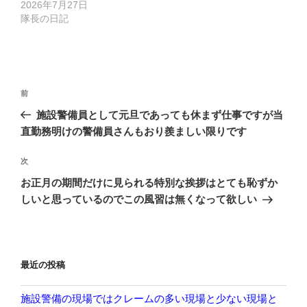
2026年7月27日
隊長の日記
投
前
前
稿
の
施設警備員として元旦であっても休まず仕事ですが当
ナ
投
直勤務明けの警備員さんもおり羨ましい限りです
ビ
稿
ゲ
次
次
の
ー
お正月の期間だけに見られる特別な挨拶はとても恥ずか
投
シ
しいと思っているのでこの風習は無くなって欲しい
稿
ョ
ン
最近の投稿
施設警備の現場ではクレームの多い現場と少ない現場と