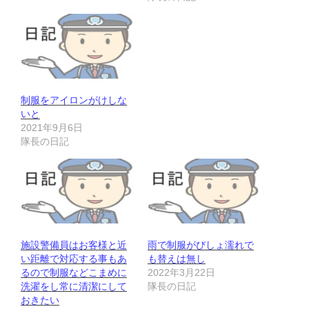
制服をアイロンがけしな
いと
2021年9月6日
隊長の日記
施設警備員はお客様と近
雨で制服がびしょ濡れで
い距離で対応する事もあ
も替えは無し
るので制服などこまめに
2022年3月22日
洗濯をし常に清潔にして
隊長の日記
おきたい