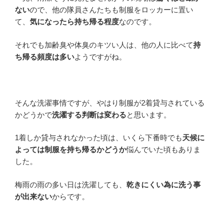
ない
ので、他の隊員さんたちも制服をロッカーに置い
て、
気になったら持ち帰る程度
なのです。
それでも加齢臭や体臭のキツい人は、他の人に比べて
持
ち帰る頻度は多い
ようですがね。
そんな洗濯事情ですが、やはり制服が2着貸与されている
かどうかで
洗濯する判断は変わる
と思います。
1着しか貸与されなかった頃は、いくら下番時でも
天候に
よっては制服を持ち帰るかどうか
悩んでいた頃もありま
した。
梅雨の雨の多い日は洗濯しても、
乾きにくい為に洗う事
が出来ない
からです。