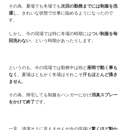
その為、夏場でも冬場でも
次回の勤務までには制服を洗
濯
し、きれいな状態で仕事に臨めるようになったので
す。
しかし、今の現場では特に冬場の時期には
つい制服を毎
回洗わない
、という時期があったりします。
というのも、今の現場では勤務中は殆ど
座哨で動く事も
なく
、夏場はともかく冬場はそれこそ
汗もほとんど搔き
ません
。
その為、帰宅しても制服をハンガーにかけ
消臭スプレー
をかけて終了
です。
一見、清潔そうに見えませんが今の現場は
驚くほど動か