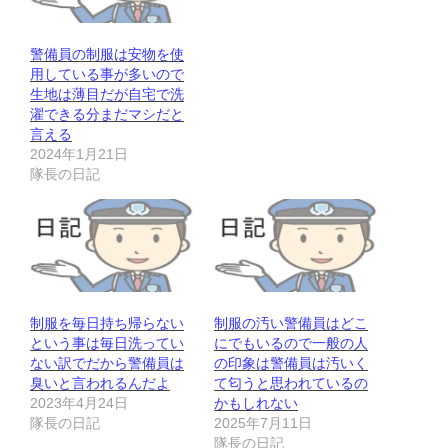
警備員の制服は安物を使
用している事が多いので
生地は薄目だが自宅で洗
濯できる分まだマシだと
言える
2024年1月21日
隊長の日記
制服を毎日持ち帰らない
制服の汚い警備員はどこ
という事は毎日洗ってい
にでもいるので一般の人
ない訳でだから警備員は
の印象は警備員は汚いく
臭いと言われるんだよ
て匂うと思われているの
2023年4月24日
かもしれない
隊長の日記
2025年7月11日
隊長の日記