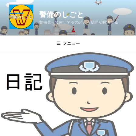
コ
ン
警備のしごと
テ
警備員って何してるのという疑問が解決する
ン
ツ
へ
メニュー
ス
キ
ッ
プ