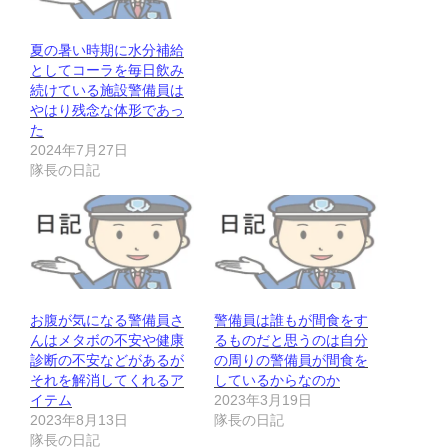
夏の暑い時期に水分補給
としてコーラを毎日飲み
続けている施設警備員は
やはり残念な体形であっ
た
2024年7月27日
隊長の日記
お腹が気になる警備員さ
警備員は誰もが間食をす
んはメタボの不安や健康
るものだと思うのは自分
診断の不安などがあるが
の周りの警備員が間食を
それを解消してくれるア
しているからなのか
イテム
2023年3月19日
2023年8月13日
隊長の日記
隊長の日記