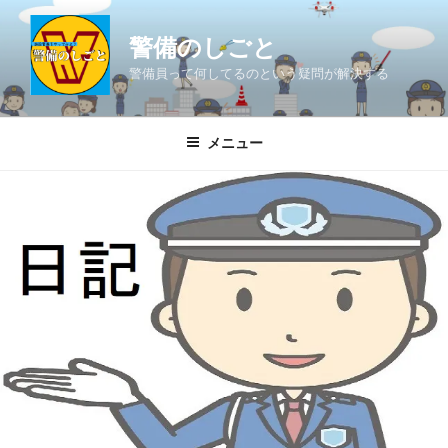
コ
ン
警備のしごと
テ
警備員って何してるのという疑問が解決する
ン
ツ
へ
メニュー
ス
キ
ッ
プ