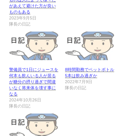
があえて避けた方が良い
ものもある
2023年9月5日
隊長の日記
警備員で1日にジュースを
8時間勤務でペットボトル
何本も飲んいる人が居る
5本は飲み過ぎか
が糖分の摂り過ぎで間違
2022年7月9日
いなく将来体を壊す事に
隊長の日記
なる
2024年10月26日
隊長の日記