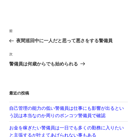
投
前
前
稿
の
夜間巡回中に一人だと思って悪さをする警備員
ナ
投
ビ
稿
次
次
ゲ
の
警備員は何歳からでも始められる
投
ー
稿
シ
ョ
最近の投稿
ン
自己管理の能力の低い警備員は仕事にも影響が出るとい
う説は本当なのか周りのポンコツ警備員で確認
お金を稼ぎたい警備員は一日でも多くの勤務に入りたい
と主張するが叶えてあげられない事もある