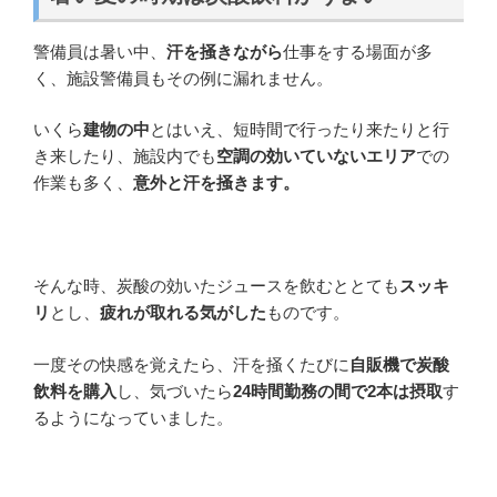
警備員は暑い中、
汗を掻きながら
仕事をする場面が多
く、施設警備員もその例に漏れません。
いくら
建物の中
とはいえ、短時間で行ったり来たりと行
き来したり、施設内でも
空調の効いていないエリア
での
作業も多く、
意外と汗を掻きます。
そんな時、炭酸の効いたジュースを飲むととても
スッキ
リ
とし、
疲れが取れる気がした
ものです。
一度その快感を覚えたら、汗を掻くたびに
自販機で炭酸
飲料を購入
し、気づいたら
24時間勤務の間で2本は摂取
す
るようになっていました。