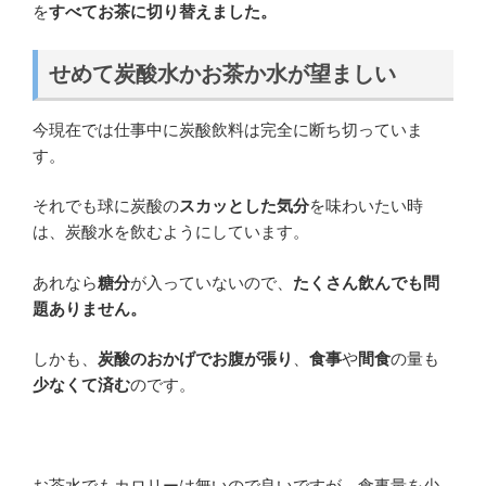
を
すべてお茶に切り替えました。
せめて炭酸水かお茶か水が望ましい
今現在では仕事中に炭酸飲料は完全に断ち切っていま
す。
それでも球に炭酸の
スカッとした気分
を味わいたい時
は、炭酸水を飲むようにしています。
あれなら
糖分
が入っていないので、
たくさん飲んでも問
題ありません。
しかも、
炭酸のおかげでお腹が張り
、
食事
や
間食
の量も
少なくて済む
のです。
お茶水でもカロリーは無いので良いですが、食事量を少