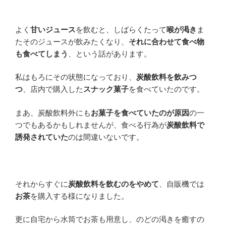
よく
甘いジュース
を飲むと、しばらくたって
喉が渇き
ま
たそのジュースが飲みたくなり、
それに合わせて食べ物
も食べてしまう
、という話があります。
私はもろにその状態になっており、
炭酸飲料を飲みつ
つ
、店内で購入した
スナック菓子
を食べていたのです。
まあ、炭酸飲料外にも
お菓子を食べていたのが原因
の一
つでもあるかもしれませんが、食べる行為が
炭酸飲料で
誘発されていた
のは間違いないです。
それからすぐに
炭酸飲料を飲むのをやめて
、自販機では
お茶
を購入する様になりました。
更に自宅から水筒でお茶も用意し、のどの渇きを癒すの