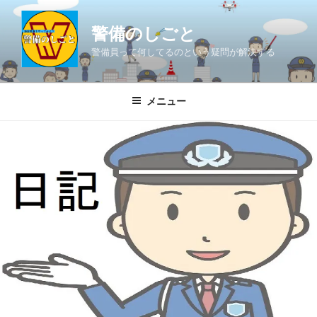
コ
ン
警備のしごと
テ
警備員って何してるのという疑問が解決する
ン
ツ
へ
メニュー
ス
キ
ッ
プ