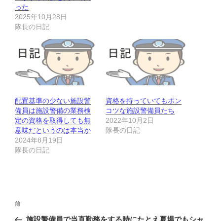
った
2025年10月28日
隊長の日記
配置基準の少ない施設警
資格を持っていてもポン
備員は施設警備の業務検
コツな施設警備員たち
定の資格を取得しても無
2022年10月2日
意味だというのは本当か
隊長の日記
2024年8月19日
隊長の日記
投
前
前
稿
の
施設警備員で当直勤務をする時にたとえ夏場でもシャ