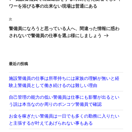
ナ
投
ワーを浴びる事の出来ない現場は普通にある
ビ
稿
ゲ
次
次
の
ー
警備員になろうと思っている人へ、間違った情報に惑わ
投
シ
されないで警備員の仕事を選ぶ様にしましょう
稿
ョ
ン
最近の投稿
施設警備員の仕事は所帯持ちには家族の理解が無いと経
験上警備員として働き続けるのは難しい理由
自己管理の能力の低い警備員は仕事にも影響が出るとい
う説は本当なのか周りのポンコツ警備員で確認
お金を稼ぎたい警備員は一日でも多くの勤務に入りたい
と主張するが叶えてあげられない事もある