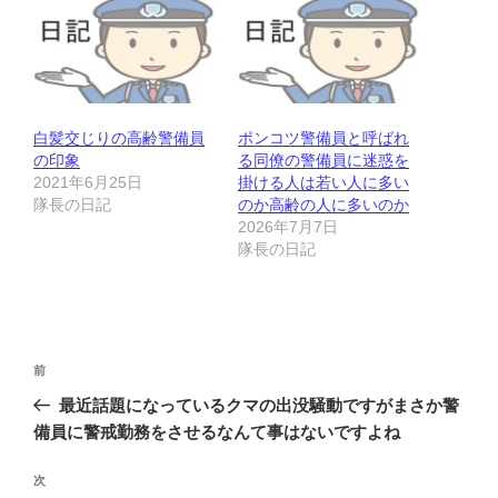
白髪交じりの高齢警備員
ポンコツ警備員と呼ばれ
の印象
る同僚の警備員に迷惑を
2021年6月25日
掛ける人は若い人に多い
隊長の日記
のか高齢の人に多いのか
2026年7月7日
隊長の日記
投
前
前
稿
の
最近話題になっているクマの出没騒動ですがまさか警
ナ
投
備員に警戒勤務をさせるなんて事はないですよね
ビ
稿
ゲ
次
次