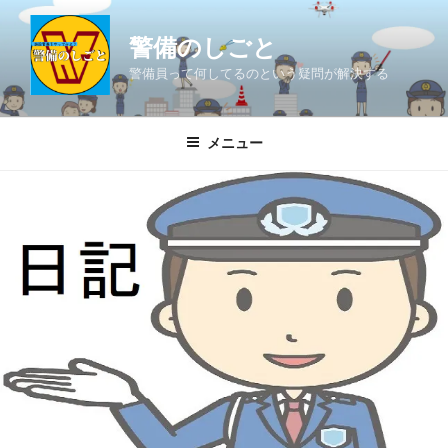
コ
ン
警備のしごと
テ
警備員って何してるのという疑問が解決する
ン
ツ
へ
メニュー
ス
キ
ッ
プ