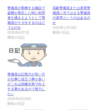
警備員が勤務する施設で
高齢警備員または老害警
盗難が発生した時に犯罪
備員に当てはまる警備員
者を捕まえようとして警
の基準というのはあるの
備員がケガをするのはど
か
うなのか
2023年1月19日
2025年6月7日
隊長の日記
隊長の日記
警備員は記憶力が良い方
が仕事に役立つ事が多い
がこれは訓練次第で向上
する事があるので努力し
たい
2026年5月28日
隊長の日記