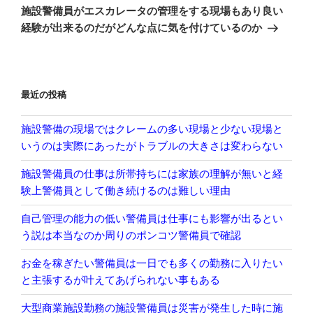
の
ー
施設警備員がエスカレータの管理をする現場もあり良い
投
シ
経験が出来るのだがどんな点に気を付けているのか
稿
ョ
ン
最近の投稿
施設警備の現場ではクレームの多い現場と少ない現場と
いうのは実際にあったがトラブルの大きさは変わらない
施設警備員の仕事は所帯持ちには家族の理解が無いと経
験上警備員として働き続けるのは難しい理由
自己管理の能力の低い警備員は仕事にも影響が出るとい
う説は本当なのか周りのポンコツ警備員で確認
お金を稼ぎたい警備員は一日でも多くの勤務に入りたい
と主張するが叶えてあげられない事もある
大型商業施設勤務の施設警備員は災害が発生した時に施