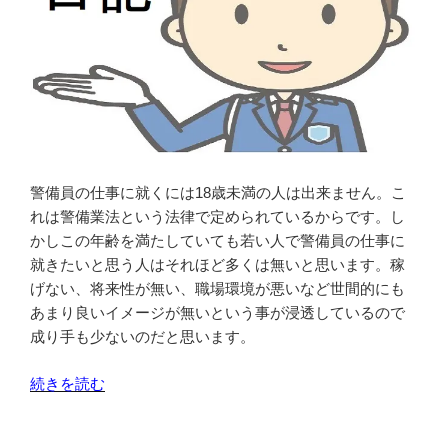
う
イ
警
現
備
場
員
が
さ
あ
ん
り
も
普
い
通
警備員の仕事に就くには18歳未満の人は出来ません。こ
る”
は
れは警備業法という法律で定められているからです。し
の
運
かしこの年齢を満たしていても若い人で警備員の仕事に
動
就きたいと思う人はそれほど多くは無いと思います。稼
不
げない、将来性が無い、職場環境が悪いなど世間的にも
足
あまり良いイメージが無いという事が浸透しているので
に
成り手も少ないのだと思います。
は
な
“警
続きを読む
ら
備
な
員