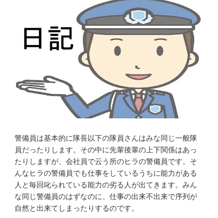
事
齢
が
者
あ
の
る
人
の
な
で
の
努
で
力
一
し
緒
た
に
い”
働
の
い
警備員は基本的に隊長以下の隊員さんはみな同じ一般隊
て
員だったりします。その中に先輩後輩の上下関係はあっ
い
たりしますが、会社員で云う所のヒラの警備員です。そ
る
んなヒラの警備員でも仕事をしているうちに能力がある
と
人と毎回叱られている能力の劣る人が出てきます。みん
加
な同じ警備員のはずなのに、仕事の出来不出来で序列が
齢
自然と出来てしまったりするのです。
臭