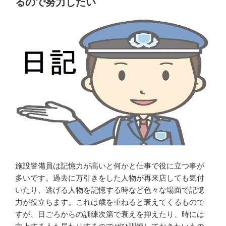
るので努力したい
齢
同
の
じ
人
事
は
の
気
繰
に
り
す
返
る
し
必
の
要
仕
は
事
な
な
い”
の
の
で
施設警備員は記憶力が高いと何かと仕事で役に立つ事が
高
多いです。過去に万引きをした人物が再来店しても気付
齢
いたり、逃げる人物を記憶する時など色々な場面で記憶
者
力が役立ちます。これは歳を重ねると衰えてくるもので
に
すが、日ごろからの訓練次第で衰えを抑えたり、時には
も