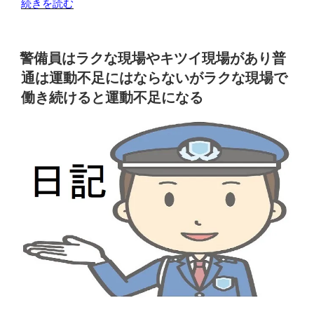
“警
続きを読む
備
員
の
警備員はラクな現場やキツイ現場があり普
中
通は運動不足にはならないがラクな現場で
に
働き続けると運動不足になる
は
年
齢
に
関
係
な
く
業
務
の
引
継