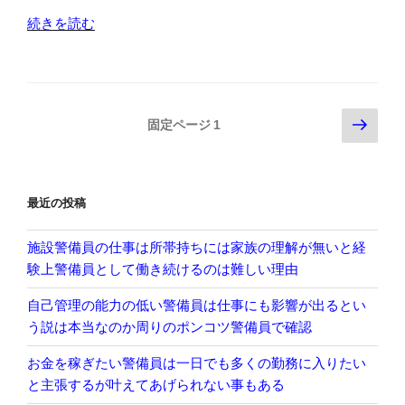
の
“警
続きを読む
す
備
る
員
人
と
や
い
投
次
固定ページ
1
し
う
の
稿
な
同
ペ
の
い
じ
ー
ペ
人
立
最近の投稿
ジ
な
場
ー
ど
の
ジ
施設警備員の仕事は所帯持ちには家族の理解が無いと経
気
者
験上警備員として働き続けるのは難しい理由
送
づ
同
り
く
士
自己管理の能力の低い警備員は仕事にも影響が出るとい
事
で
う説は本当なのか周りのポンコツ警備員で確認
も
も
お金を稼ぎたい警備員は一日でも多くの勤務に入りたい
多
仕
と主張するが叶えてあげられない事もある
い”
事