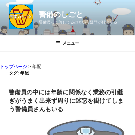
コ
ン
警備のしごと
テ
警備員って何してるのという疑問が解決する
ン
ツ
へ
メニュー
ス
キ
ッ
トップページ
>
年配
プ
タグ:
年配
警備員の中には年齢に関係なく業務の引継
ぎがうまく出来ず周りに迷惑を掛けてしま
う警備員さんもいる