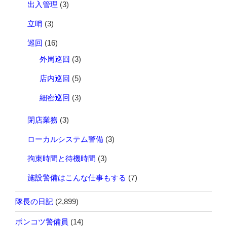
出入管理
(3)
の
な
立哨
(3)
い
巡回
(16)
事
で
外周巡回
(3)
あ
店内巡回
(5)
る”
の
細密巡回
(3)
閉店業務
(3)
ローカルシステム警備
(3)
拘束時間と待機時間
(3)
施設警備はこんな仕事もする
(7)
隊長の日記
(2,899)
ポンコツ警備員
(14)