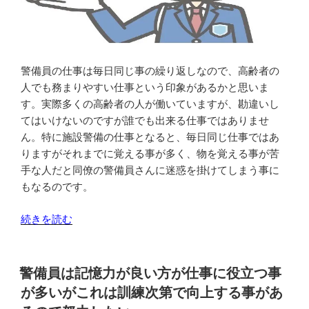
の
員
か”
さ
の
ん
は
普
警備員の仕事は毎日同じ事の繰り返しなので、高齢者の
通
人でも務まりやすい仕事という印象があるかと思いま
に
す。実際多くの高齢者の人が働いていますが、勘違いし
周
てはいけないのですが誰でも出来る仕事ではありませ
り
ん。特に施設警備の仕事となると、毎日同じ仕事ではあ
に
りますがそれまでに覚える事が多く、物を覚える事が苦
た
手な人だと同僚の警備員さんに迷惑を掛けてしまう事に
く
もなるのです。
さ
ん
“警
続きを読む
い
備
る
員
の
は
警備員は記憶力が良い方が仕事に役立つ事
で
毎
が多いがこれは訓練次第で向上する事があ
高
日