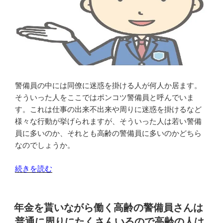
た
高
が
齢
ら
の
な
人
い
に
の
は
で
警
警備員の中には同僚に迷惑を掛ける人が何人か居ます。
は”
備
そういった人をここではポンコツ警備員と呼んでいま
の
員
す。これは仕事の出来不出来や周りに迷惑を掛けるなど
と
様々な行動が挙げられますが、そういった人は若い警備
し
員に多いのか、それとも高齢の警備員に多いのかどちら
て
なのでしょうか。
働
く
“ポ
続きを読む
に
ン
は
コ
キ
ツ
年金を貰いながら働く高齢の警備員さんは
ツ
警
普通に周りにたくさんいるので高齢の人は