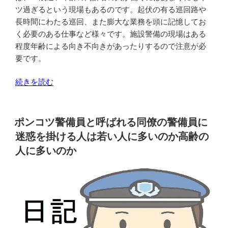
な
た
ツ過ぎるという現場もあるのです。起伏の有る巡回路や
る”
と
長時間にわたる巡回、また膨大な業務を頭に記憶してお
の
え
く必要のある仕事など様々です。施設警備の現場はある
年
程度年齢による向き不向きがあったりするので注意が必
齢
要です。
を
満
“施
続きを読む
た
設
し
警
て
備
ポンコツ警備員と呼ばれる同僚の警備員に
い
の
迷惑を掛ける人は若い人に多いのか高齢の
て
現
人に多いのか
も
場
若
は
い
65
人
歳
は
以
な
上
り
の