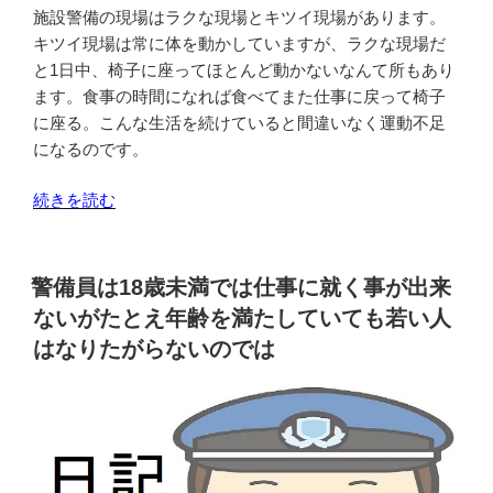
ぎ
施設警備の現場はラクな現場とキツイ現場があります。
が
キツイ現場は常に体を動かしていますが、ラクな現場だ
う
と1日中、椅子に座ってほとんど動かないなんて所もあり
ま
ます。食事の時間になれば食べてまた仕事に戻って椅子
く
に座る。こんな生活を続けていると間違いなく運動不足
出
になるのです。
来
ず
“警
続きを読む
周
備
り
員
に
は
警備員は18歳未満では仕事に就く事が出来
迷
ラ
ないがたとえ年齢を満たしていても若い人
惑
ク
はなりたがらないのでは
を
な
掛
現
け
場
て
や
し
キ
ま
ツ