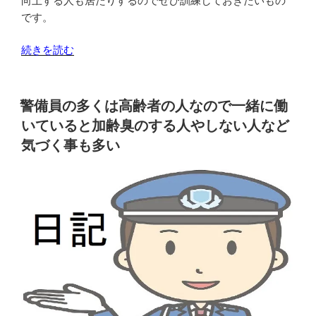
向上する人も居たりするのでぜひ訓練しておきたいもの
務
です。
ま
り
“警
続きを読む
や
備
す
員
い
は
警備員の多くは高齢者の人なので一緒に働
と
記
いていると加齢臭のする人やしない人など
思
憶
気づく事も多い
わ
力
れ
が
る
良
が
い
現
方
実
が
は
仕
甘
事
く
に
な
役