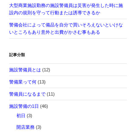
の
が
大型商業施設勤務の施設警備員は災害が発生した時に施
出
設内の規則を守って行動または誘導できるか
来
る
警備会社によって備品を自分で買いそろえないといけな
か
いところもあり意外と出費がかさむ事もある
ど
う
か
記事分類
で
序
施設警備員とは
(12)
列
警備業って何
(13)
が
出
警備員になるまで
(11)
来
る
施設警備の1日
(46)
の
初日
(3)
は
仕
開店業務
(3)
方