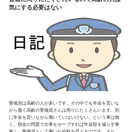
過
備
気にする必要はない
ぎ
員
る
と
現
呼
場
ば
も
れ
あ
る
る
同
の
僚
で
の
注
警
意
備
が
員
必
に
要”
迷
警備員は高齢の人が多いです。その中でも年金を貰いな
の
惑
がら働く高齢の警備員さんは周りにたくさんいます。別
を
に年金を貰いながら働いていはいけない、という事は無
掛
く、税金の問題で仕事をセーブすれば年金額を減らす事
け
無く、警備員として働いた給料を貰えるのです。また、