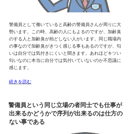
い”
立
の
つ
事
が
警備員として働いていると高齢の警備員さんが周りに大
多
勢います。この時、高齢の人にもよるのですが、加齢臭
い
のする人と加齢臭が殆どしない人がいます。同じ職場内
が
の事なので加齢臭がきつく感じる事もあるのですが、匂
こ
いは自分では気付きにくいと聞きます。あれほどキツい
れ
匂いなのに本当に自分では気付いていないのか不思議に
は
感じます。
訓
練
“警
続きを読む
次
備
第
員
で
の
警備員という同じ立場の者同士でも仕事が
向
多
出来るかどうかで序列が出来るのは仕方の
上
く
ない事である
す
は
る
高