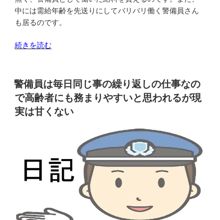
る
中には需給年齢を先送りにしてバリバリ働く警備員さん
人
も居るのです。
は
若
“年
続きを読む
い
金
人
を
に
貰
警備員は毎日同じ事の繰り返しの仕事なの
多
い
で高齢者にも務まりやすいと思われるが現
い
な
実は甘くない
の
が
か
ら
高
働
齢
く
の
高
人
齢
に
の
多
警
い
備