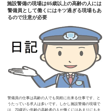
い
は
施設警備の現場は65歳以上の高齢の人には
が
18
警備員として働くにはキツ過ぎる現場もあ
ラ
歳
るので注意が必要
ク
未
な
満
現
で
場
は
で
仕
働
事
き
に
続
就
け
く
る
事
と
が
運
出
動
来
不
な
警備員の仕事は高齢の人でも気軽に出来る仕事です、と
足
い
うたっている求人は多いです。しかし施設警備の現場で
に
が
は、70歳近い年齢の高齢者の人が働くにはあまりにもキ