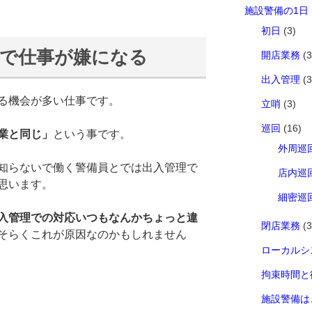
施設警備の1日
初日
(3)
応で仕事が嫌になる
開店業務
(3
出入管理
(3
る機会が多い仕事です。
立哨
(3)
巡回
(16)
業と同じ」
という事です。
外周巡
知らないで働く警備員とでは出入管理で
店内巡
思います。
細密巡
入管理での対応いつもなんかちょっと違
閉店業務
(3
そらくこれが原因なのかもしれません
ローカルシ
拘束時間と
施設警備は