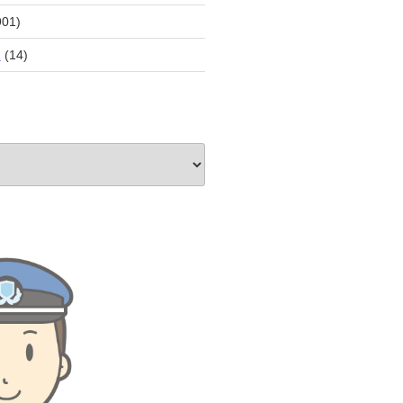
901)
員
(14)