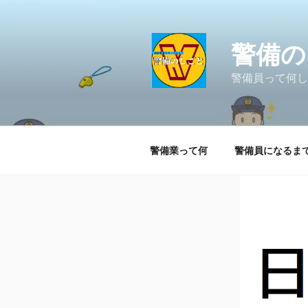
コ
ン
テ
警備の
ン
ツ
警備員って何し
へ
ス
キ
ッ
警備業って何
警備員になるま
プ