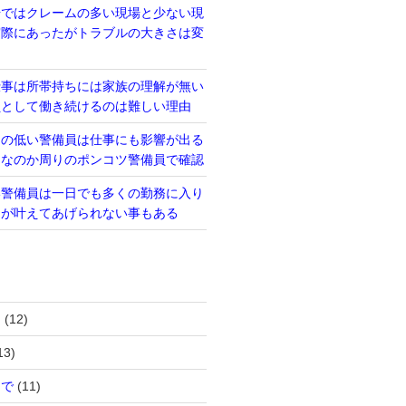
場ではクレームの多い現場と少ない現
実際にあったがトラブルの大きさは変
仕事は所帯持ちには家族の理解が無い
員として働き続けるのは難しい理由
力の低い警備員は仕事にも影響が出る
当なのか周りのポンコツ警備員で確認
い警備員は一日でも多くの勤務に入り
るが叶えてあげられない事もある
は
(12)
13)
まで
(11)