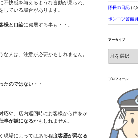
に不快感を与えるような言動が見られ、
隊長の日記
(2,
をしている場合があります。
ポンコツ警備
客様と口論
に発展する事も・・。
アーカイブ
ア
うな人は、注意が必要かもしれません。
ー
カ
イ
ブ
プロフィール
ったのではない・・
対応や、店内巡回時にお客様から声をか
仕事が嫌になる
かもしれません。
く現場によってはある程度
客層が異なる