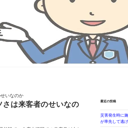
のせいなのか
最近の投稿
ツさは来客者のせいなの
災害発生時に
が率先して逃