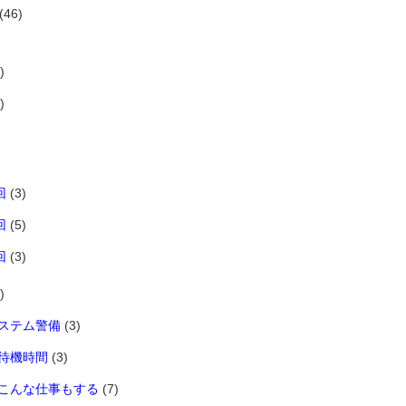
(46)
)
)
回
(3)
回
(5)
回
(3)
)
ステム警備
(3)
待機時間
(3)
こんな仕事もする
(7)