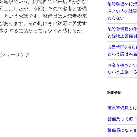
業施設でいう店内巡回での来店者が少な
施設警備の現
回しましたが、今回はその来客者と警備
場というのは
、というお話です。警備員は入館者や来
わらない
があります。その時にその対応に苦労す
施設警備員の
事をするにあたってキツイと感じるか、
と経験上警備
自己管理の能
という説は本
ポンサーリンク
お金を稼ぎた
たいと主張す
記事分類
施設警備員と
警備業って何
(
警備員になる