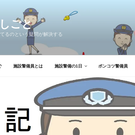
しごと
てるのという疑問が解決する
で
施設警備員とは
施設警備の1日
ポンコツ警備員