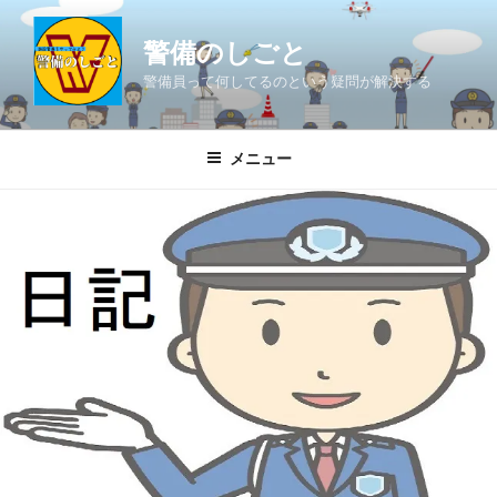
コ
ン
警備のしごと
テ
警備員って何してるのという疑問が解決する
ン
ツ
へ
メニュー
ス
キ
ッ
プ