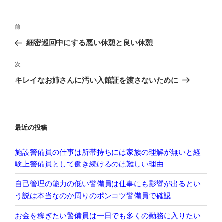
投
前
前
稿
の
細密巡回中にする悪い休憩と良い休憩
ナ
投
ビ
稿
次
次
ゲ
の
キレイなお姉さんに汚い入館証を渡さないために
投
ー
稿
シ
ョ
最近の投稿
ン
施設警備員の仕事は所帯持ちには家族の理解が無いと経
験上警備員として働き続けるのは難しい理由
自己管理の能力の低い警備員は仕事にも影響が出るとい
う説は本当なのか周りのポンコツ警備員で確認
お金を稼ぎたい警備員は一日でも多くの勤務に入りたい