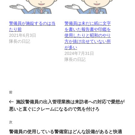
警備員が施錠するのは当
警備員は未だに紙に文字
たり前
を書いた報告書や印鑑を
2021年6月3日
使用したりと昭和のやり
隊長の日記
方か抜け出せていない所
が多い
2024年7月31日
隊長の日記
投
前
前
稿
の
施設警備員の出入管理業務は来訪者への対応で愛想が
ナ
投
悪いと直ぐにクレームになるので気を付けろ
ビ
稿
ゲ
次
次
の
ー
警備員の使用している警備室はどんな設備があると快適