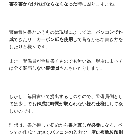
書を書かなければならなくなった
時に困りますよね。
警備報告書というものは現場によっては、
パソコンで作
成
できたり、
カーボン紙を使用
して昔ながらな書き方を
したりと様々です。
また、警備員が全員書くものでも無い為、現場によって
は
全く関与しない警備員
さんもいたりします。
しかし、毎日書いて提出するものなので、警備員側とし
ては少しでも
作成に時間が取られない様な仕様
にして欲
しいのです。
理想は、書き損じで初めから
書き直しが必要
になる、ペ
ンでの作成では無く
パソコンの入力で一度に複数枚印刷