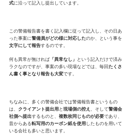
式
に沿って記入し提出しています。
この警備報告書を書く記入欄に従って記入し、その日あ
った事案に
警備員がどの様に対応した
のか、という事を
文字にして報告
するのです。
何も異常が無ければ
「異常なし」
という記入だけで済み
ラクなのですが、事案の多い現場などでは、毎回
たくさ
ん書く事となり報告も大変
です。
ちなみに、多くの警備会社では警備報告書というもの
は、
クライアント提出用
と
現場側の控え
、そして
警備会
社側へ提出
するものと、
複数枚同じものが必要
であり、
昔からある
転写用のカーボン紙を使用
したものを用いて
いる会社も多いと思います。