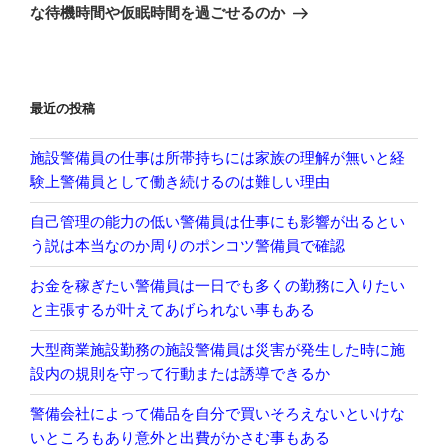
投
シ
な待機時間や仮眠時間を過ごせるのか
稿
ョ
ン
最近の投稿
施設警備員の仕事は所帯持ちには家族の理解が無いと経
験上警備員として働き続けるのは難しい理由
自己管理の能力の低い警備員は仕事にも影響が出るとい
う説は本当なのか周りのポンコツ警備員で確認
お金を稼ぎたい警備員は一日でも多くの勤務に入りたい
と主張するが叶えてあげられない事もある
大型商業施設勤務の施設警備員は災害が発生した時に施
設内の規則を守って行動または誘導できるか
警備会社によって備品を自分で買いそろえないといけな
いところもあり意外と出費がかさむ事もある