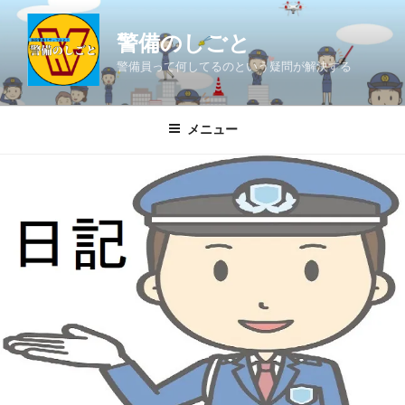
コ
ン
警備のしごと
テ
警備員って何してるのという疑問が解決する
ン
ツ
へ
メニュー
ス
キ
ッ
プ