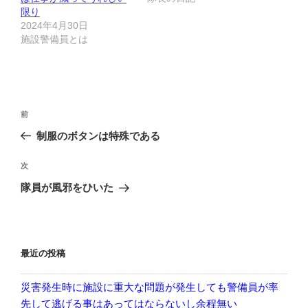
限り
2024年4月30日
施設警備員とは
投
前
前
稿
の
制服のボタンは特殊である
ナ
投
ビ
稿
次
次
ゲ
の
隊員が風邪をひいた
投
ー
稿
シ
ョ
最近の投稿
ン
災害発生時に施設に重大な問題が発生しても警備員が率
先して逃げる事はあってはならないし余程無い