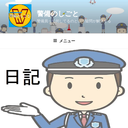
コ
ン
警備のしごと
テ
警備員って何してるのという疑問が解決する
ン
ツ
へ
メニュー
ス
キ
ッ
プ