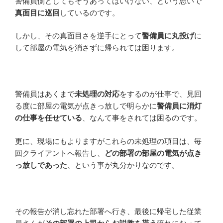
警備員側としてもそうあってはいけない、という思いで
真面目に巡回
しているのです。
しかし、その真面目さを逆手にとって
警備員に丸投げ
に
して部屋の電気を消さずに帰られては困ります。
警備員はあくまで
未処理の対応
をするのが仕事で、見回
る度に部屋の電気が点きっ放しで明らかに
警備員に消灯
の仕事を任せている
、なんて事をされては困るのです。
更に、現場にもよりますがこれらの未処理の項目は、毎
回クライアントへ報告し、
どの部署の部屋の電気が点き
っ放しであった
、という事が丸分かりなのです。
その報告が消し忘れた部署へ行き、最後に帰宅した従業