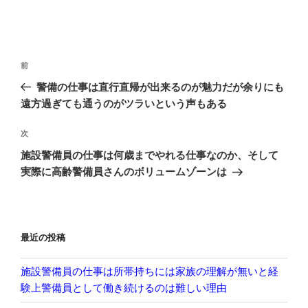
投
前
前
稿
の
警備の仕事は直行直帰が出来るのが魅力だが余りにも
ナ
投
遠方過ぎても通うのがツラいという声もある
ビ
稿
ゲ
次
次
の
ー
施設警備員の仕事は何歳までやれる仕事なのか、そして
投
シ
実際に高齢警備員さんのボリュームゾーンは
稿
ョ
ン
最近の投稿
施設警備員の仕事は所帯持ちには家族の理解が無いと経
験上警備員として働き続けるのは難しい理由