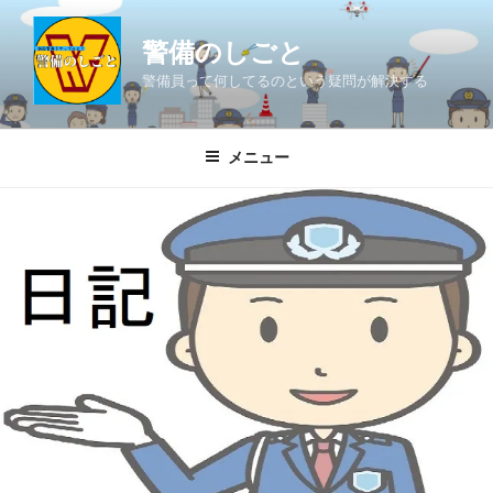
コ
ン
警備のしごと
テ
警備員って何してるのという疑問が解決する
ン
ツ
へ
メニュー
ス
キ
ッ
プ