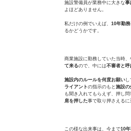
施設警備員が業務中に大きな
事
よほどありません。
私だけの例でいえば、
10年勤務
るかどうかです。
商業施設に勤務していた当時、
て来る
ので、中には
不審者と呼
施設内のルールを何度お願い
し
ライアント
の指示のもと
施設の
も聞き入れてもらえず、押し問
肩を押した
事で取り押さえるに
この様な出来事は、今まで
10