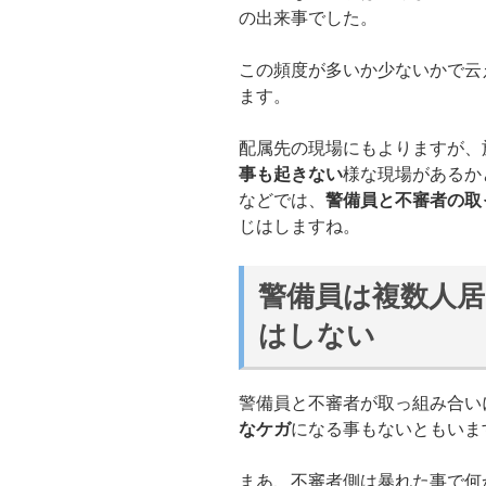
の出来事でした。
この頻度が多いか少ないかで云
ます。
配属先の現場にもよりますが、
事も起きない
様な現場があるか
などでは、
警備員と不審者の取
じはしますね。
警備員は複数人
はしない
警備員と不審者が取っ組み合い
なケガ
になる事もないともいま
まあ、不審者側は暴れた事で何