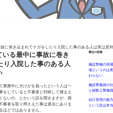
事故に巻き込まれてケガをしたり入院した事のある人は実は意
最近の投稿
ている最中に事故に巻き
たり入院した事のある人
施設警備の現
場というのは
い
わらない
施設警備員の
て業務中に大けがを負ったという人は一
と経験上警備
事をしていると不審者と対峙して捕まえ
くないの、とかいう話を聞きますが、商
自己管理の能
不審者を取り押さえた事は過去にありま
という説は本
るほどではありません。