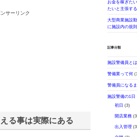
お金を稼ぎた
たいと主張す
ポンサーリンク
大型商業施設
に施設内の規
記事分類
施設警備員と
警備業って何
(
警備員になる
施設警備の1日
初日
(3)
開店業務
(3
さえる事は実際にある
出入管理
(3