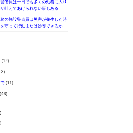
い警備員は一日でも多くの勤務に入り
るが叶えてあげられない事もある
勤務の施設警備員は災害が発生した時
則を守って行動または誘導できるか
は
(12)
13)
まで
(11)
(46)
)
)