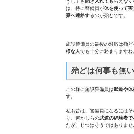
うしても
聞き入れて
もらえなく
は、特に警備員が
体を使って実
察へ連絡
するのが殆どです。
施設警備員の最後の対応は殆ど
様な人
でも十分に務まりますね
殆どは何事も無
この様に施設警備員は
武道や体
す。
私も昔は、警備員になるにはそ
り、何かしらの
武道の経験者で
たが、じつはそうではありませ