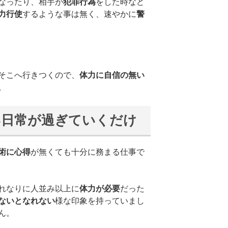
なったり、相手が
犯罪行為
をした時など
力行使
するような事は無く、速やかに
警
そこへ行きつくので、
体力に自信の無い
。
い日常が過ぎていくだけ
術に心得
が無くても十分に務まる仕事で
れなりに人並み以上に
体力が必要
だった
ないとなれない
様な印象を持っていまし
ん。