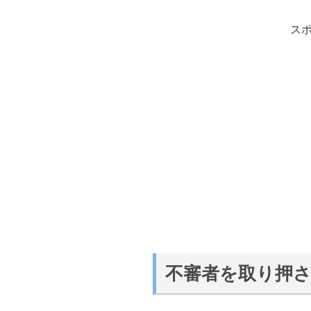
ス
不審者を取り押