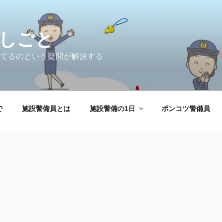
しごと
てるのという疑問が解決する
で
施設警備員とは
施設警備の1日
ポンコツ警備員