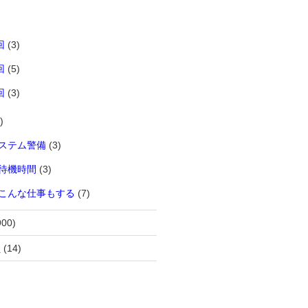
回
(3)
回
(5)
回
(3)
)
ステム警備
(3)
待機時間
(3)
こんな仕事もする
(7)
900)
員
(14)