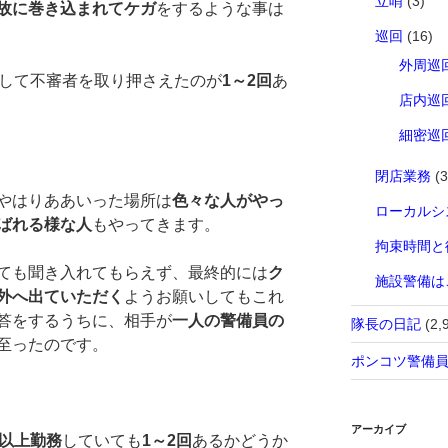
立哨
(3)
故に巻き込まれてケガ
をするような事は
巡回
(16)
外周巡
して不審者を取り押さえたのが
1～2回
あ
店内巡
細密巡
閉店業務
(3
やはりああいった場所は
色々な人がやっ
ローカルシ
ばれる様な人
もやってきます。
拘束時間と
ても聞き入れてもらえず、最終的には
ク
施設警備は
外へ出ていただく
ようお願いしてもこれ
答をするうちに、相手が
一人の警備員の
隊長の日記
(2,
至ったのです。
ポンコツ警備
アーカイブ
年以上勤務
していても
1～2回
あるかどうか