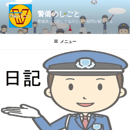
コ
ン
警備のしごと
テ
警備員って何してるのという疑問が解決する
ン
ツ
へ
メニュー
ス
キ
ッ
プ