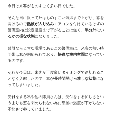
今日は来客がものすごく多い日でした。
そんな日に限って外はものすごい気温まで上がり、窓を
開けるので
熱波が入り込み
エアコンを付けているはずの
警備室内は設定温度まで下がることは無く、
半分外にい
るかの様な状態
になりました。
普段ならヒマな現場であるこの警備室は、来客の無い時
間帯は窓が閉められており、
快適な室内空間
になってい
るのです。
それが今日は、来客が丁度良いタイミングで途切れるこ
となく入館したので、窓が
長時間開けっ放しな状態
にな
ってしまいました。
受付をする私や他の隊員さんは、受付をする忙しさとい
うよりも窓を閉められない為に部屋の温度が下がらない
不快さで参っていました。