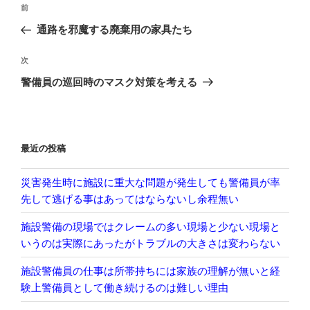
投
前
前
稿
の
通路を邪魔する廃棄用の家具たち
ナ
投
ビ
稿
次
次
ゲ
の
警備員の巡回時のマスク対策を考える
投
ー
稿
シ
ョ
最近の投稿
ン
災害発生時に施設に重大な問題が発生しても警備員が率
先して逃げる事はあってはならないし余程無い
施設警備の現場ではクレームの多い現場と少ない現場と
いうのは実際にあったがトラブルの大きさは変わらない
施設警備員の仕事は所帯持ちには家族の理解が無いと経
験上警備員として働き続けるのは難しい理由