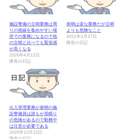
施設警備の立哨業務は周
座哨は楽な業務だが立哨
りの視線を集めやすい場
よりも危険なこと
所での業務になるので他
2021年2月27日
の立哨と比べても緊張感
隊長の日記
が高くなる
2026年4月12日
隊長の日記
出入管理業務が座哨の施
設警備員は誰もが居眠り
の危険があるので勤務中
は注意が必要である
2025年12月12日
隊長の日記