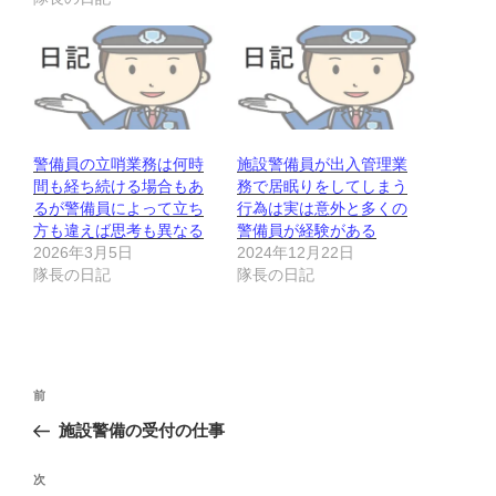
警備員の立哨業務は何時
施設警備員が出入管理業
間も経ち続ける場合もあ
務で居眠りをしてしまう
るが警備員によって立ち
行為は実は意外と多くの
方も違えば思考も異なる
警備員が経験がある
2026年3月5日
2024年12月22日
隊長の日記
隊長の日記
投
前
前
稿
の
施設警備の受付の仕事
ナ
投
ビ
稿
次
次