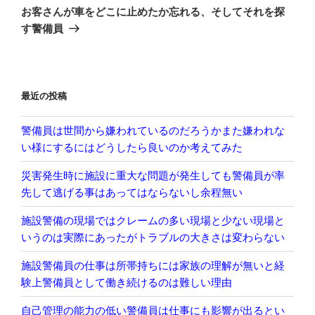
ゲ
の
お客さんが車をどこに止めたか忘れる、そしてそれを探
投
ー
す警備員
稿
シ
ョ
ン
最近の投稿
警備員は世間から嫌われているのだろうかまた嫌われな
い様にするにはどうしたら良いのか考えてみた
災害発生時に施設に重大な問題が発生しても警備員が率
先して逃げる事はあってはならないし余程無い
施設警備の現場ではクレームの多い現場と少ない現場と
いうのは実際にあったがトラブルの大きさは変わらない
施設警備員の仕事は所帯持ちには家族の理解が無いと経
験上警備員として働き続けるのは難しい理由
自己管理の能力の低い警備員は仕事にも影響が出るとい