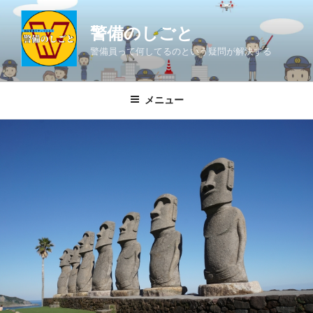
コ
ン
警備のしごと
テ
警備員って何してるのという疑問が解決する
ン
ツ
へ
メニュー
ス
キ
ッ
プ