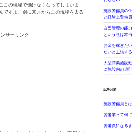
ここの現場で働けなくなってしまいま
施設警備員の
んですよ。別に来月からこの現場を去る
と経験上警備
。
自己管理の能
という説は本
ポンサーリンク
お金を稼ぎた
たいと主張す
大型商業施設
に施設内の規
記事分類
施設警備員と
警備業って何
(
警備員になる