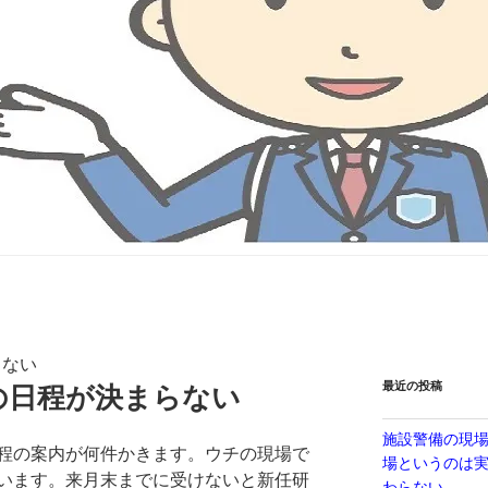
らない
最近の投稿
の日程が決まらない
施設警備の現
程の案内が何件かきます。ウチの現場で
場というのは
います。来月末までに受けないと新任研
わらない