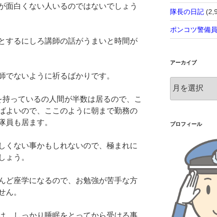
が面白くない人いるのではないでしょう
隊長の日記
(2,
ポンコツ警備
とするにしろ講師の話がうまいと時間が
アーカイブ
師でないように祈るばかりです。
ア
ー
を持っているの人間が半数は居るので、こ
カ
ばよいので、ここのように朝まで勤務の
イ
隊員も居ます。
ブ
プロフィール
しくない事かもしれないので、極まれに
しょう。
んど座学になるので、お勉強が苦手な方
せん。
は、しっかり睡眠をとってから受ける事