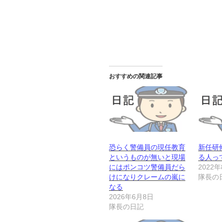
おすすめの関連記事
恐らく警備員の現任教育
新任研
というものが無いと現場
る人っ
にはポンコツ警備員だら
2022
けになりクレームの嵐に
隊長の
なる
2026年6月8日
隊長の日記