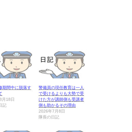
修期間中に脱落す
警備員の現任教育は一人
て
で受けるよりも大勢で受
年8月18日
けた方が講師側も受講者
日記
側も助かるその理由
2026年7月8日
隊長の日記