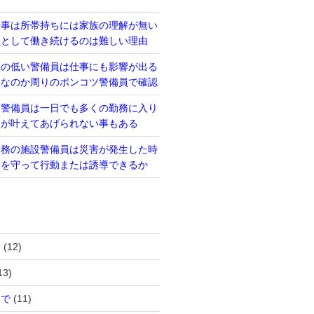
仕事は所帯持ちには家族の理解が無い
員として働き続けるのは難しい理由
力の低い警備員は仕事にも影響が出る
当なのか周りのポンコツ警備員で確認
い警備員は一日でも多くの勤務に入り
るが叶えてあげられない事もある
勤務の施設警備員は災害が発生した時
則を守って行動または誘導できるか
は
(12)
13)
まで
(11)