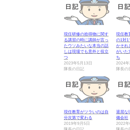
現任研修の拾得物に関す
現任教
る講習の時に講師が言っ
の1対
たウソみたいな本当の話
かそれ
しは現場でも意外と役立
がいた
つ
ち
2023年5月13日
2024
隊長の日記
隊長の
現任教育がツラいのは自
退屈な
分次第で変わる
備会社
2019年9月5日
2022
隊長の日記
隊長の