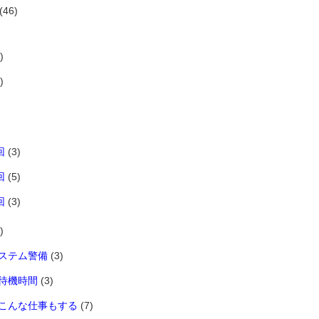
(46)
)
)
回
(3)
回
(5)
回
(3)
)
ステム警備
(3)
待機時間
(3)
こんな仕事もする
(7)