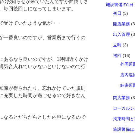
講のお知らせが来ていたんですが面倒くさ
施設警備の1日
、毎回後回しになってしまいます。
初日
(3)
で受けていたような気が・・
開店業務
(3
出入管理
(3
が一番良いのですが、営業所まで行くの
立哨
(3)
巡回
(16)
にあるなら良いのですが、1時間近くかけ
外周巡
構気合入れていかないといけないので行
店内巡
細密巡
知識が得られたり、忘れかけていた規則
に充実した時間が過ごせるので好きなん
閉店業務
(3
ローカルシ
になるとだらだらとした内容になるので
拘束時間と
施設警備は