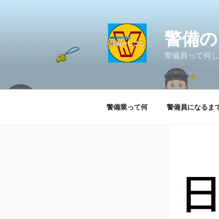
コ
ン
テ
警備の
ン
ツ
警備員って何し
へ
ス
キ
ッ
警備業って何
警備員になるま
プ