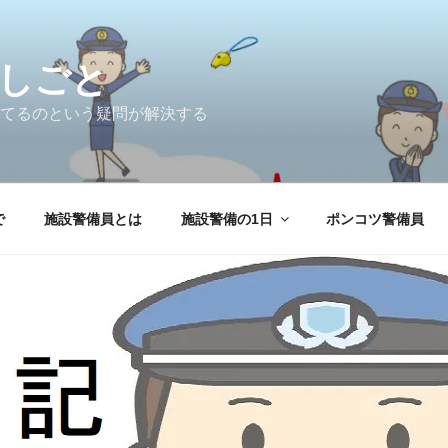
しごと
てるのという疑問が解決する
で
施設警備員とは
施設警備の1日
ポンコツ警備員