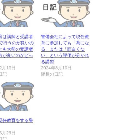
育は講師と受講者
警備会社によって現任教
1で行うのが良いの
育に参加しても「為にな
とも大勢の受講者
る」または「面白くな
方が良いのかどっ
い」という評価が分かれ
る講習
年2月16日
2024年8月16日
日記
隊長の日記
現任教育をする警
年6月29日
日記