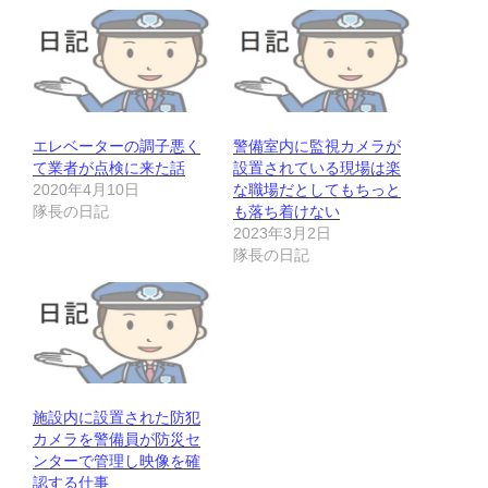
エレベーターの調子悪く
警備室内に監視カメラが
て業者が点検に来た話
設置されている現場は楽
2020年4月10日
な職場だとしてもちっと
隊長の日記
も落ち着けない
2023年3月2日
隊長の日記
施設内に設置された防犯
カメラを警備員が防災セ
ンターで管理し映像を確
認する仕事