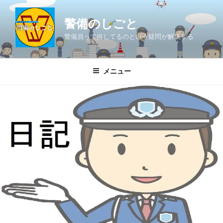
コ
ン
警備のしごと
テ
警備員って何してるのという疑問が解決する
ン
ツ
へ
メニュー
ス
キ
ッ
プ