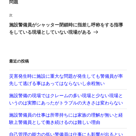
問題
ゲ
次
次
ー
の
シ
施設警備員がシャッター閉鎖時に指差し呼称をする指導
投
をしている現場としていない現場がある
ョ
稿
ン
最近の投稿
災害発生時に施設に重大な問題が発生しても警備員が率
先して逃げる事はあってはならないし余程無い
施設警備の現場ではクレームの多い現場と少ない現場と
いうのは実際にあったがトラブルの大きさは変わらない
施設警備員の仕事は所帯持ちには家族の理解が無いと経
験上警備員として働き続けるのは難しい理由
自己管理の能力の低い警備員は仕事にも影響が出るとい