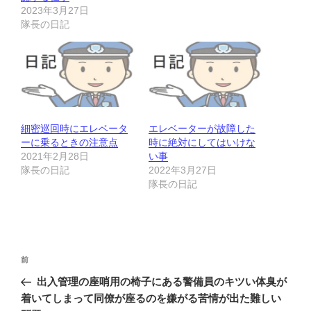
2023年3月27日
隊長の日記
細密巡回時にエレベータ
エレベーターが故障した
ーに乗るときの注意点
時に絶対にしてはいけな
2021年2月28日
い事
隊長の日記
2022年3月27日
隊長の日記
投
前
前
稿
の
出入管理の座哨用の椅子にある警備員のキツい体臭が
ナ
投
着いてしまって同僚が座るのを嫌がる苦情が出た難しい
ビ
稿