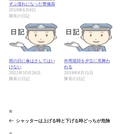
ずぶ濡れになった警備員
2019年6月8日
隊長の日記
雨の日に傘はさしてはい
外周巡回を夕立に見舞わ
けない
れる
2021年10月26日
2019年8月21日
隊長の日記
隊長の日記
投
前
前
稿
の
シャッターは上げる時と下げる時どっちが危険
ナ
投
ビ
稿
次