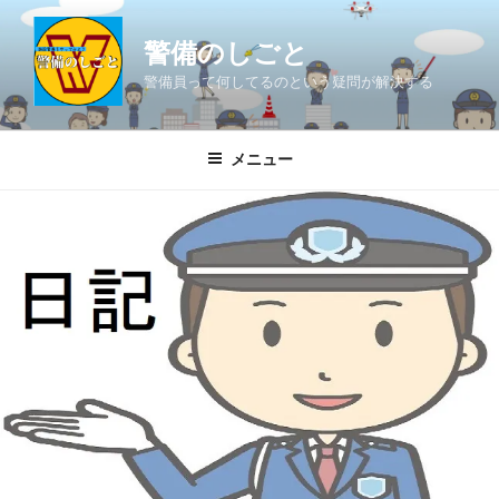
コ
ン
警備のしごと
テ
警備員って何してるのという疑問が解決する
ン
ツ
へ
メニュー
ス
キ
ッ
プ