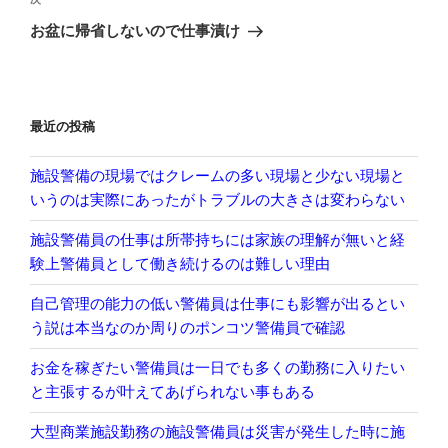
次
ゲ
の
お盆に帰省しないので仕事漬け
投
ー
稿
シ
ョ
最近の投稿
ン
施設警備の現場ではクレームの多い現場と少ない現場と
いうのは実際にあったがトラブルの大きさは変わらない
施設警備員の仕事は所帯持ちには家族の理解が無いと経
験上警備員として働き続けるのは難しい理由
自己管理の能力の低い警備員は仕事にも影響が出るとい
う説は本当なのか周りのポンコツ警備員で確認
お金を稼ぎたい警備員は一日でも多くの勤務に入りたい
と主張するが叶えてあげられない事もある
大型商業施設勤務の施設警備員は災害が発生した時に施