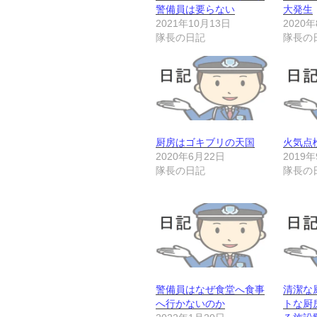
警備員は要らない
大発生
2021年10月13日
2020
隊長の日記
隊長の
厨房はゴキブリの天国
火気点
2020年6月22日
2019
隊長の日記
隊長の
警備員はなぜ食堂へ食事
清潔な
へ行かないのか
トな厨