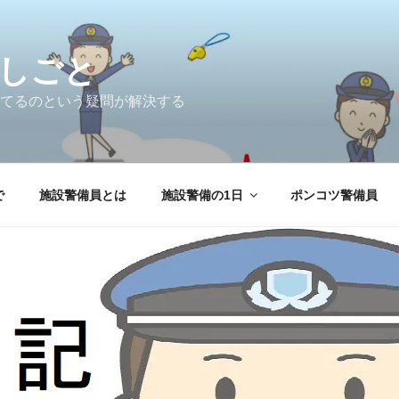
しごと
てるのという疑問が解決する
で
施設警備員とは
施設警備の1日
ポンコツ警備員