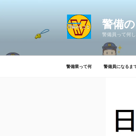
コ
ン
テ
警備の
ン
ツ
警備員って何し
へ
ス
キ
ッ
警備業って何
警備員になるま
プ