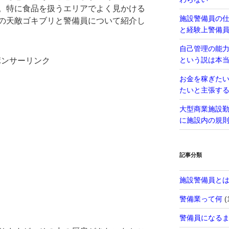
。特に食品を扱うエリアでよく見かける
施設警備員の
の天敵ゴキブリと警備員について紹介し
と経験上警備
自己管理の能
という説は本
ポンサーリンク
お金を稼ぎた
たいと主張す
大型商業施設
に施設内の規
記事分類
施設警備員と
警備業って何
(
警備員になる