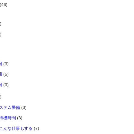
(46)
)
)
回
(3)
回
(5)
回
(3)
)
ステム警備
(3)
待機時間
(3)
こんな仕事もする
(7)