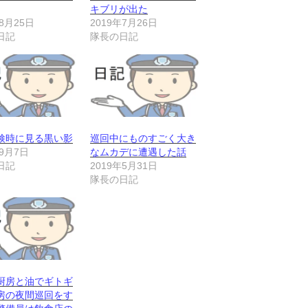
キブリが出た
年8月25日
2019年7月26日
日記
隊長の日記
検時に見る黒い影
巡回中にものすごく大き
年9月7日
なムカデに遭遇した話
日記
2019年5月31日
隊長の日記
厨房と油でギトギ
房の夜間巡回をす