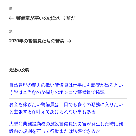
投
前
前
稿
の
警備室が寒いのは当たり前だ
ナ
投
ビ
稿
次
次
ゲ
の
2020年の警備員たちの苦労
投
ー
稿
シ
ョ
最近の投稿
ン
自己管理の能力の低い警備員は仕事にも影響が出るとい
う説は本当なのか周りのポンコツ警備員で確認
お金を稼ぎたい警備員は一日でも多くの勤務に入りたい
と主張するが叶えてあげられない事もある
大型商業施設勤務の施設警備員は災害が発生した時に施
設内の規則を守って行動または誘導できるか