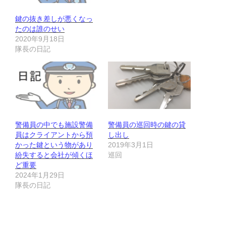
鍵の抜き差しが悪くなっ
たのは誰のせい
2020年9月18日
隊長の日記
警備員の中でも施設警備
警備員の巡回時の鍵の貸
員はクライアントから預
し出し
かった鍵という物があり
2019年3月1日
紛失すると会社が傾くほ
巡回
ど重要
2024年1月29日
隊長の日記