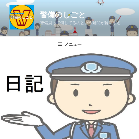
コ
ン
警備のしごと
テ
警備員って何してるのという疑問が解決する
ン
ツ
へ
メニュー
ス
キ
ッ
プ