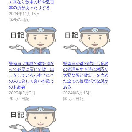
く異なり数本の所や数百
本の所があったりする
2024年11月15日
隊長の日記
警備員は施設の鍵を預か
警備員が鍵の貸出し業務
って必要に応じて貸し出
の管理をする時に対応が
しをしているが本当にそ
大変な所と貸出しを含め
の人に貸して良いか疑う
た全ての管理が楽な所が
のも必要
ある
2025年5月5日
2024年6月16日
隊長の日記
隊長の日記