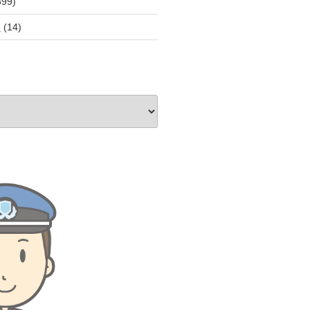
899)
員
(14)