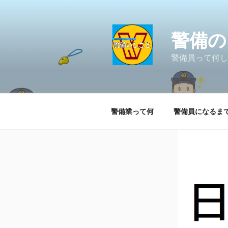
コ
ン
テ
警備の
ン
ツ
警備員って何し
へ
ス
キ
ッ
警備業って何
警備員になるま
プ