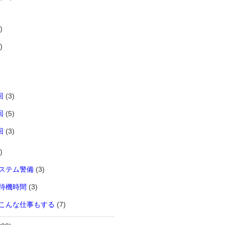
)
)
回
(3)
回
(5)
回
(3)
)
ステム警備
(3)
待機時間
(3)
こんな仕事もする
(7)