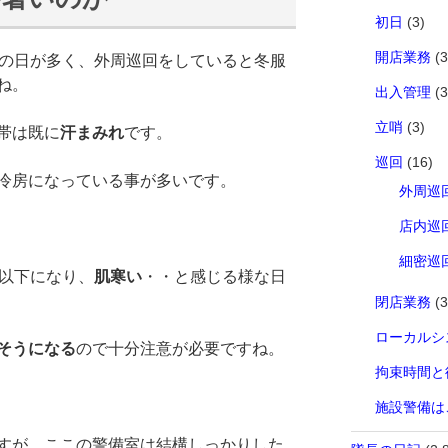
初日
(3)
開店業務
(3
上の日が多く、外周巡回をしていると冬服
ね。
出入管理
(3
立哨
(3)
帯は既に
汗まみれ
です。
巡回
(16)
冷房になっている事が多いです。
外周巡
店内巡
細密巡
度以下になり、
肌寒い
・・と感じる様な日
閉店業務
(3
ローカルシ
そうになる
ので十分注意が必要ですね。
拘束時間と
施設警備は
すが、ここの警備室は結構しっかりした