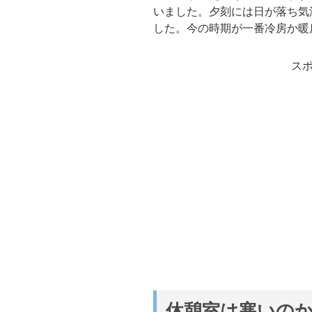
いました。夕刻には日が落ち気
した。今の時期が一番冷房か暖
ス
休憩室は寒いの