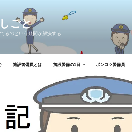
しごと
てるのという疑問が解決する
で
施設警備員とは
施設警備の1日
ポンコツ警備員