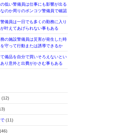
力の低い警備員は仕事にも影響が出る
当なのか周りのポンコツ警備員で確認
い警備員は一日でも多くの勤務に入り
るが叶えてあげられない事もある
勤務の施設警備員は災害が発生した時
則を守って行動または誘導できるか
って備品を自分で買いそろえないとい
もあり意外と出費がかさむ事もある
は
(12)
13)
まで
(11)
(46)