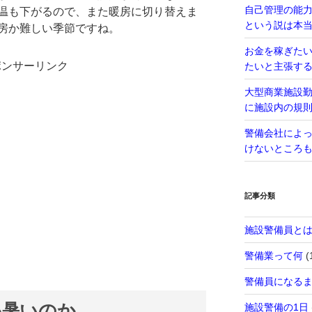
自己管理の能
温も下がるので、また暖房に切り替えま
という説は本
房か難しい季節ですね。
お金を稼ぎた
ポンサーリンク
たいと主張す
大型商業施設
に施設内の規
警備会社によ
けないところ
記事分類
施設警備員と
警備業って何
(
警備員になる
か暑いのか
施設警備の1日