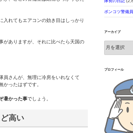
隊長の日記
(2,
ポンコツ警備
に入れてもエアコンの効き目はしっかり
アーカイブ
事がありますが、それに比べたら天国の
ア
ー
カ
イ
ブ
プロフィール
隊員さんが、無理に冷房をいれなくて
無かったはずです。
ぞ暑かった事
でしょう。
ほど高い