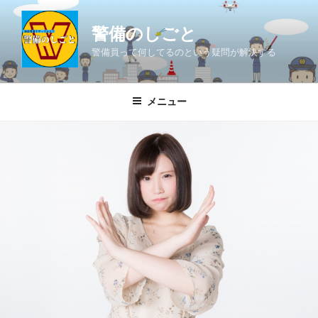
コ
ン
警備のしごと
テ
警備員って何してるのという疑問が解決する
ン
ツ
へ
メニュー
ス
キ
ッ
プ