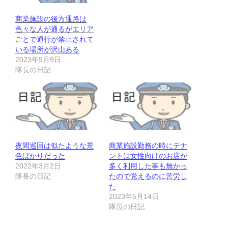
商業施設の後方通路は
色々な人が通るがエリア
ごとで通行が禁止されて
いる場所が沢山ある
2023年9月9日
隊長の日記
夜間巡回は似たような景
商業施設勤務の時にテナ
色ばかりだった
ントは女性向けのお店が
2022年3月2日
多く利用した事も無かっ
隊長の日記
たので覚えるのに苦労し
た
2023年5月14日
隊長の日記