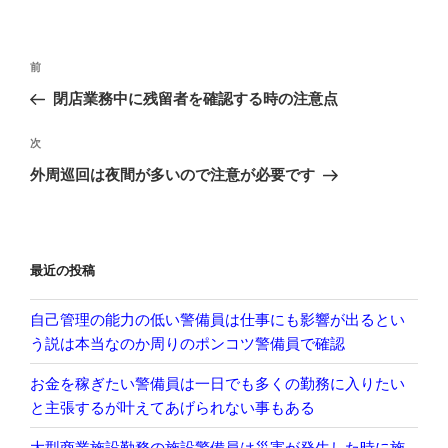
投
前
前
稿
の
閉店業務中に残留者を確認する時の注意点
ナ
投
ビ
稿
次
次
ゲ
の
外周巡回は夜間が多いので注意が必要です
投
ー
稿
シ
ョ
最近の投稿
ン
自己管理の能力の低い警備員は仕事にも影響が出るとい
う説は本当なのか周りのポンコツ警備員で確認
お金を稼ぎたい警備員は一日でも多くの勤務に入りたい
と主張するが叶えてあげられない事もある
大型商業施設勤務の施設警備員は災害が発生した時に施