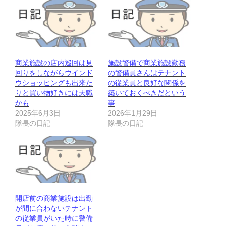
商業施設の店内巡回は見
施設警備で商業施設勤務
回りをしながらウインド
の警備員さんはテナント
ウショッピングも出来た
の従業員と良好な関係を
りと買い物好きには天職
築いておくべきだという
かも
事
2025年6月3日
2026年1月29日
隊長の日記
隊長の日記
開店前の商業施設は出勤
が間に合わないテナント
の従業員がいた時に警備