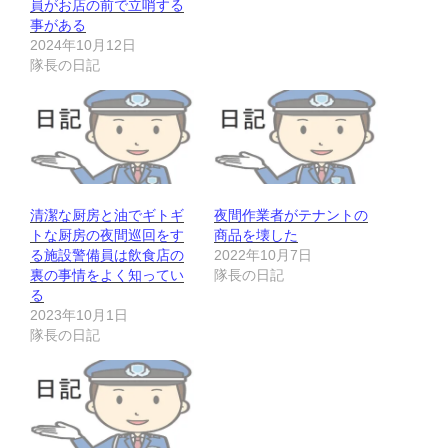
員がお店の前で立哨する
事がある
2024年10月12日
隊長の日記
清潔な厨房と油でギトギ
夜間作業者がテナントの
トな厨房の夜間巡回をす
商品を壊した
る施設警備員は飲食店の
2022年10月7日
裏の事情をよく知ってい
隊長の日記
る
2023年10月1日
隊長の日記