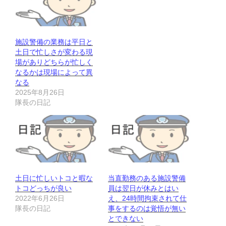
施設警備の業務は平日と
土日で忙しさが変わる現
場がありどちらが忙しく
なるかは現場によって異
なる
2025年8月26日
隊長の日記
土日に忙しいトコと暇な
当直勤務のある施設警備
トコどっちが良い
員は翌日が休みとはい
2022年6月26日
え、24時間拘束されて仕
隊長の日記
事をするのは覚悟が無い
とできない