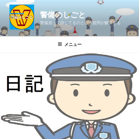
コ
ン
警備のしごと
テ
警備員って何してるのという疑問が解決する
ン
ツ
へ
メニュー
ス
キ
ッ
プ