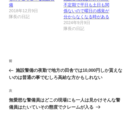
備
不定期で平日も土日も関
2018年12月9日
係ないので曜日の感覚が
隊長の日記
分からなくなる時がある
2024年9月9日
隊長の日記
投
前
前
稿
の
施設警備の夜勤で地方の田舎では10,000円しか貰えな
ナ
投
いのは普通の事でむしろ高給な方かもしれない
ビ
稿
ゲ
次
次
の
ー
無愛想な警備員はどこの現場にも一人は見かけそんな警
投
シ
備員はたいていその態度でクレームが入る
稿
ョ
ン