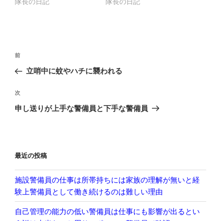
隊長の日記
隊長の日記
投
前
前
稿
の
立哨中に蚊やハチに襲われる
ナ
投
ビ
稿
次
次
ゲ
の
申し送りが上手な警備員と下手な警備員
投
ー
稿
シ
ョ
最近の投稿
ン
施設警備員の仕事は所帯持ちには家族の理解が無いと経
験上警備員として働き続けるのは難しい理由
自己管理の能力の低い警備員は仕事にも影響が出るとい