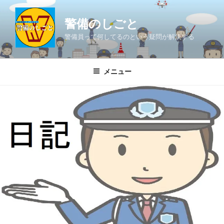
コ
ン
警備のしごと
テ
警備員って何してるのという疑問が解決する
ン
ツ
へ
メニュー
ス
キ
ッ
プ