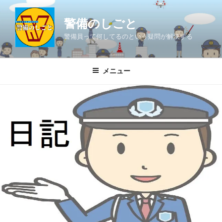
コ
ン
警備のしごと
テ
警備員って何してるのという疑問が解決する
ン
ツ
へ
メニュー
ス
キ
ッ
プ