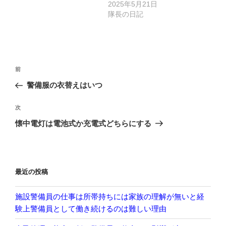
2025年5月21日
隊長の日記
投
前
前
稿
の
警備服の衣替えはいつ
ナ
投
ビ
稿
次
次
ゲ
の
懐中電灯は電池式か充電式どちらにする
投
ー
稿
シ
ョ
最近の投稿
ン
施設警備員の仕事は所帯持ちには家族の理解が無いと経
験上警備員として働き続けるのは難しい理由