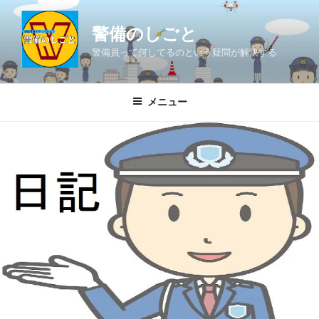
コ
ン
警備のしごと
テ
警備員って何してるのという疑問が解決する
ン
ツ
へ
メニュー
ス
キ
ッ
プ