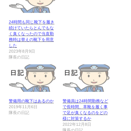
24時間も同じ靴下を履き
続けていたらとんでもな
く臭くなったので当直勤
務時は替えの靴下を用意
した
2023年8月9日
隊長の日記
警備用の靴下はあるのか
警備員は24時間勤務など
2019年11月6日
で長時間、革靴を履く事
隊長の日記
で足が臭くなるのをどの
様に対策するか
2022年12月8日
隊長の日記