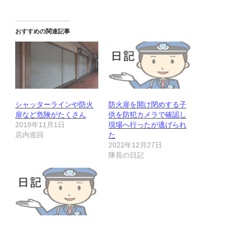
おすすめの関連記事
シャッターラインや防火
防火扉を開け閉めする子
扉など危険がたくさん
供を防犯カメラで確認し
2018年11月1日
現場へ行ったが逃げられ
店内巡回
た
2022年12月27日
隊長の日記