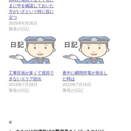
まに中を確認しておいた
方がいざという時に役に
立つ
2026年6月26日
隊長の日記
工事区画が多くて巡回で
夜中に瞬間停電が発生し
きないエリア続出
た時は
2019年7月28日
2022年7月10日
隊長の日記
隊長の日記
投
前
前
稿
の