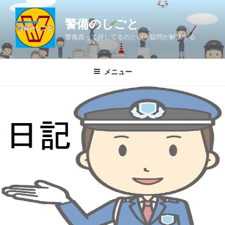
コ
ン
警備のしごと
テ
警備員って何してるのという疑問が解決する
ン
ツ
へ
メニュー
ス
キ
ッ
プ