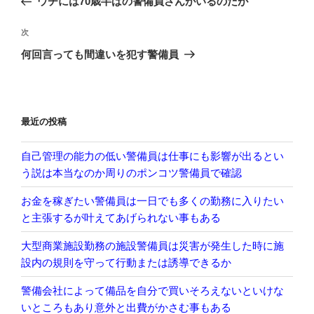
ウチには70歳半ばの警備員さんがいるのだが
ナ
投
ビ
稿
次
次
ゲ
の
何回言っても間違いを犯す警備員
投
ー
稿
シ
ョ
最近の投稿
ン
自己管理の能力の低い警備員は仕事にも影響が出るとい
う説は本当なのか周りのポンコツ警備員で確認
お金を稼ぎたい警備員は一日でも多くの勤務に入りたい
と主張するが叶えてあげられない事もある
大型商業施設勤務の施設警備員は災害が発生した時に施
設内の規則を守って行動または誘導できるか
警備会社によって備品を自分で買いそろえないといけな
いところもあり意外と出費がかさむ事もある