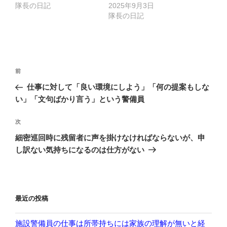
隊長の日記
2025年9月3日
隊長の日記
投
前
前
稿
の
仕事に対して「良い環境にしよう」「何の提案もしな
ナ
投
い」「文句ばかり言う」という警備員
ビ
稿
ゲ
次
次
の
ー
細密巡回時に残留者に声を掛けなければならないが、申
投
シ
し訳ない気持ちになるのは仕方がない
稿
ョ
ン
最近の投稿
施設警備員の仕事は所帯持ちには家族の理解が無いと経