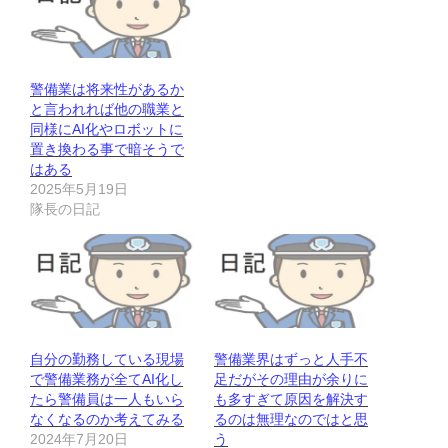
警備業は将来性があるか
と言われれば他の職業と
同様にAI化やロボットに
置き換わる事で暗そうで
はある
2025年5月19日
隊長の日記
自分の勤務している現場
警備業界はずっと人手不
で警備業務が全てAI化し
足だがその理由が余りに
たら警備員は一人もいら
も多すぎて原因を解決す
なくなるのか考えてみる
るのは無理なのではと思
2024年7月20日
う