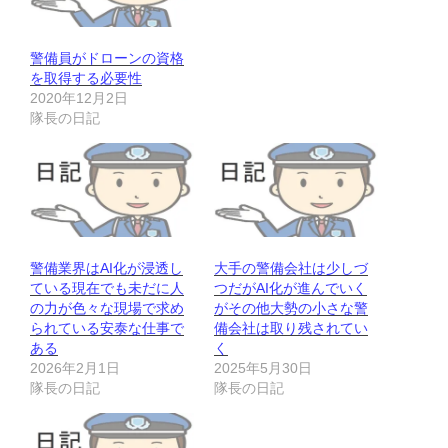
警備員がドローンの資格
を取得する必要性
2020年12月2日
隊長の日記
警備業界はAI化が浸透し
大手の警備会社は少しづ
ている現在でも未だに人
つだがAI化が進んでいく
の力が色々な現場で求め
がその他大勢の小さな警
られている安泰な仕事で
備会社は取り残されてい
ある
く
2026年2月1日
2025年5月30日
隊長の日記
隊長の日記