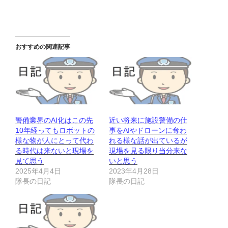
おすすめの関連記事
警備業界のAI化はこの先
近い将来に施設警備の仕
10年経ってもロボットの
事をAIやドローンに奪わ
様な物が人にとって代わ
れる様な話が出ているが
る時代は来ないと現場を
現場を見る限り当分来な
見て思う
いと思う
2025年4月4日
2023年4月28日
隊長の日記
隊長の日記