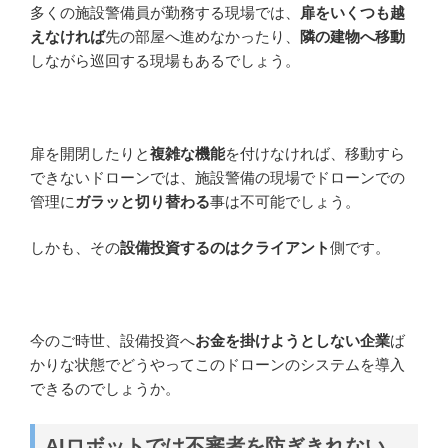
多くの施設警備員が勤務する現場では、
扉をいくつも越
えなければ
先の部屋へ進めなかったり、
隣の建物へ移動
しながら巡回する現場もあるでしょう。
扉を開閉したりと
複雑な機能
を付けなければ、移動すら
できないドローンでは、施設警備の現場でドローンでの
管理に
ガラッと切り替わる
事は不可能でしょう。
しかも、その
設備投資するのはクライアント
側です。
今のご時世、設備投資へ
お金を掛けようとしない企業
ば
かりな状態でどうやってこのドローンのシステムを導入
できるのでしょうか。
AIロボットでは不審者を防ぎきれない