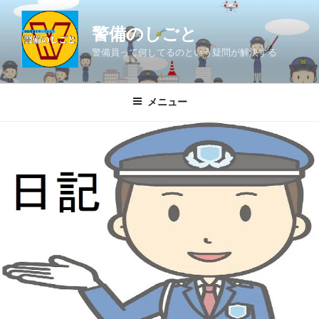
コ
ン
警備のしごと
テ
警備員って何してるのという疑問が解決する
ン
ツ
へ
メニュー
ス
キ
ッ
プ