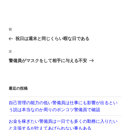
投
前
前
稿
の
祝日は週末と同じくらい暇な日である
ナ
投
ビ
稿
次
次
ゲ
の
警備員がマスクをして相手に与える不安
投
ー
稿
シ
ョ
最近の投稿
ン
自己管理の能力の低い警備員は仕事にも影響が出るとい
う説は本当なのか周りのポンコツ警備員で確認
お金を稼ぎたい警備員は一日でも多くの勤務に入りたい
と主張するが叶えてあげられない事もある