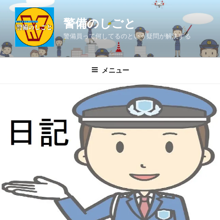
コ
ン
警備のしごと
テ
警備員って何してるのという疑問が解決する
ン
ツ
へ
メニュー
ス
キ
ッ
プ