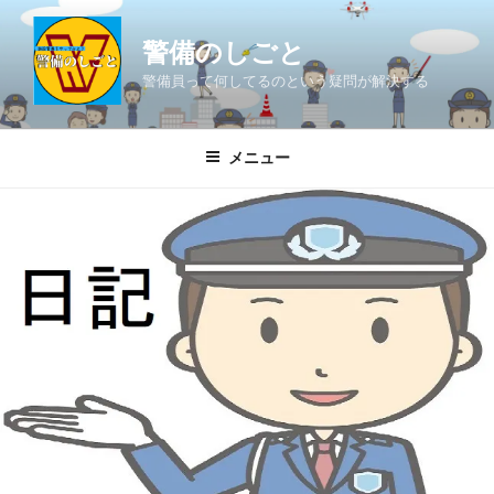
コ
ン
警備のしごと
テ
警備員って何してるのという疑問が解決する
ン
ツ
へ
メニュー
ス
キ
ッ
プ