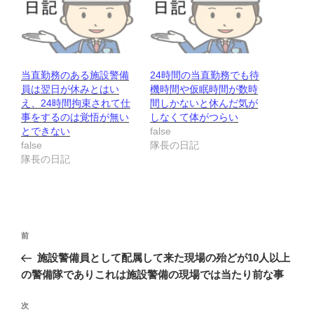
当直勤務のある施設警備
24時間の当直勤務でも待
員は翌日が休みとはい
機時間や仮眠時間が数時
え、24時間拘束されて仕
間しかないと休んだ気が
事をするのは覚悟が無い
しなくて体がつらい
とできない
false
false
隊長の日記
隊長の日記
投
前
前
稿
の
施設警備員として配属して来た現場の殆どが10人以上
ナ
投
の警備隊でありこれは施設警備の現場では当たり前な事
ビ
稿
ゲ
次
次