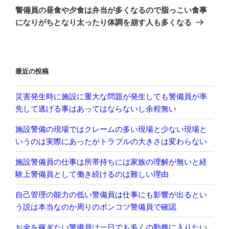
の
ー
警備員の昼食や夕食は弁当が多くなるので脂っこい食事
投
シ
になりがちとなり太ったり体調を崩す人も多くなる
稿
ョ
ン
最近の投稿
災害発生時に施設に重大な問題が発生しても警備員が率
先して逃げる事はあってはならないし余程無い
施設警備の現場ではクレームの多い現場と少ない現場と
いうのは実際にあったがトラブルの大きさは変わらない
施設警備員の仕事は所帯持ちには家族の理解が無いと経
験上警備員として働き続けるのは難しい理由
自己管理の能力の低い警備員は仕事にも影響が出るとい
う説は本当なのか周りのポンコツ警備員で確認
お金を稼ぎたい警備員は一日でも多くの勤務に入りたい