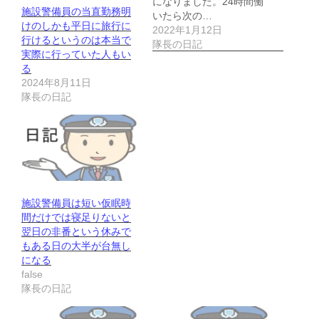
になりました。24時間働
施設警備員の当直勤務明
いたら次の…
けのしかも平日に旅行に
2022年1月12日
行けるというのは本当で
隊長の日記
実際に行っていた人もい
る
2024年8月11日
隊長の日記
施設警備員は短い仮眠時
間だけでは寝足りないと
翌日の非番という休みで
もある日の大半が台無し
になる
false
隊長の日記