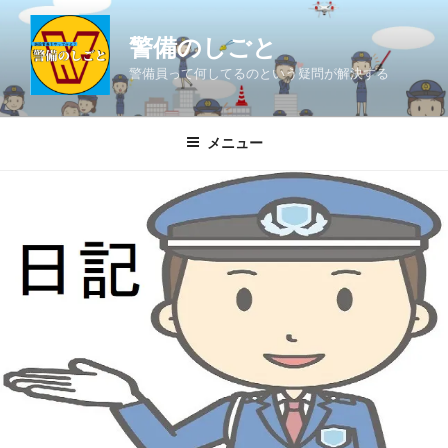
コ
ン
警備のしごと
テ
警備員って何してるのという疑問が解決する
ン
ツ
へ
メニュー
ス
キ
ッ
プ