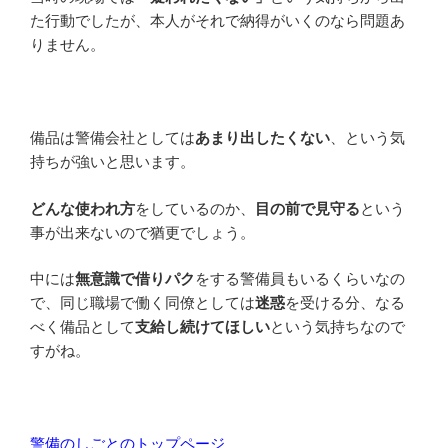
た行動でしたが、本人がそれで納得がいくのなら問題あ
りません。
備品は警備会社としては
あまり出したくない
、という気
持ちが強いと思います。
どんな使われ方
をしているのか、
目の前で見守る
という
事が出来ないので猶更でしょう。
中には
無意識で借りパク
をする警備員もいるくらいなの
で、同じ職場で働く同僚としては
迷惑
を受ける分、なる
べく備品として
支給し続けてほしい
という気持ちなので
すがね。
警備のしごとのトップページ