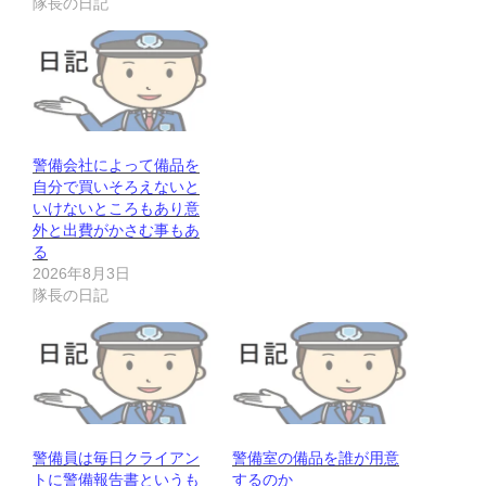
隊長の日記
警備会社によって備品を
自分で買いそろえないと
いけないところもあり意
外と出費がかさむ事もあ
る
2026年8月3日
隊長の日記
警備員は毎日クライアン
警備室の備品を誰が用意
トに警備報告書というも
するのか