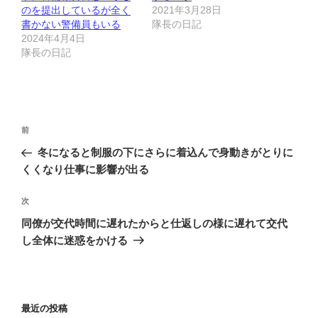
のを提出しているが全く
2021年3月28日
書かない警備員もいる
隊長の日記
2024年4月4日
隊長の日記
投
前
前
稿
の
冬になると制服の下にさらに着込んで身動きがとりに
ナ
投
くくなり仕事に影響が出る
ビ
稿
ゲ
次
次
の
ー
同僚が交代時間に遅れたからと仕返しの様に遅れて交代
投
シ
し全体に迷惑をかける
稿
ョ
ン
最近の投稿