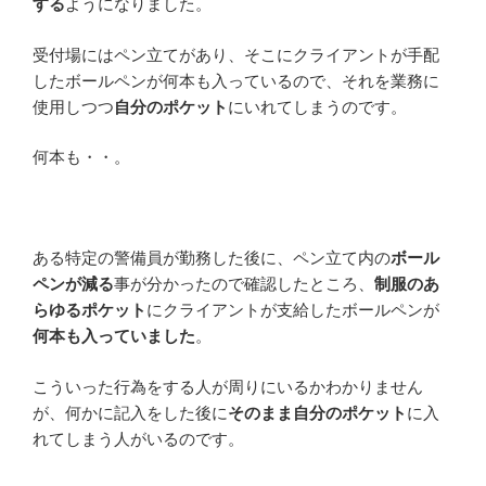
する
ようになりました。
受付場にはペン立てがあり、そこにクライアントが手配
したボールペンが何本も入っているので、それを業務に
使用しつつ
自分のポケット
にいれてしまうのです。
何本も・・。
ある特定の警備員が勤務した後に、ペン立て内の
ボール
ペンが減る
事が分かったので確認したところ、
制服のあ
らゆるポケット
にクライアントが支給したボールペンが
何本も入っていました
。
こういった行為をする人が周りにいるかわかりません
が、何かに記入をした後に
そのまま自分のポケット
に入
れてしまう人がいるのです。