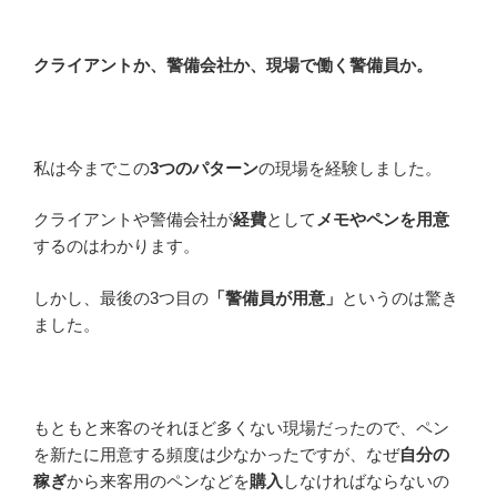
クライアントか、警備会社か、現場で働く警備員か。
私は今までこの
3つのパターン
の現場を経験しました。
クライアントや警備会社が
経費
として
メモやペンを用意
するのはわかります。
しかし、最後の3つ目の
「警備員が用意」
というのは驚き
ました。
もともと来客のそれほど多くない現場だったので、ペン
を新たに用意する頻度は少なかったですが、なぜ
自分の
稼ぎ
から来客用のペンなどを
購入
しなければならないの