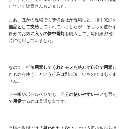
している隊員さんもいました。
まあ、ほかの現場でも警備会社が現場にと、懐中電灯を
備品として支給
してくれていましたが、そちらを使わず
自分で
お気に入りの懐中電灯
を購入して、毎回細密巡回
時に使用していました。
なので、折角
用意してくれたモノ
を使わず
自分で用意
し
たものを使う、という行為は別に珍しいものではありま
せん。
メモ帳やボールペンでも、自分の
使いやすいモノ
を選ん
で
用意
するのは普通な事です。
当時の現場では
「疑われたくない」
という気持ちから出