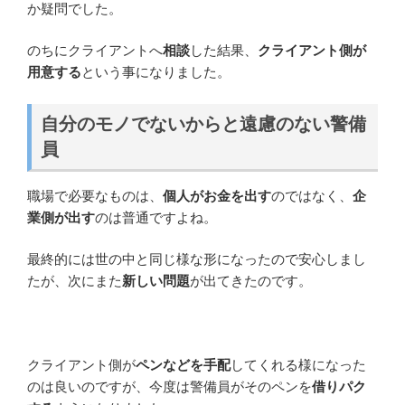
か疑問でした。
のちにクライアントへ
相談
した結果、
クライアント側が
用意する
という事になりました。
自分のモノでないからと遠慮のない警備
員
職場で必要なものは、
個人がお金を出す
のではなく、
企
業側が出す
のは普通ですよね。
最終的には世の中と同じ様な形になったので安心しまし
たが、次にまた
新しい問題
が出てきたのです。
クライアント側が
ペンなどを手配
してくれる様になった
のは良いのですが、今度は警備員がそのペンを
借りパク