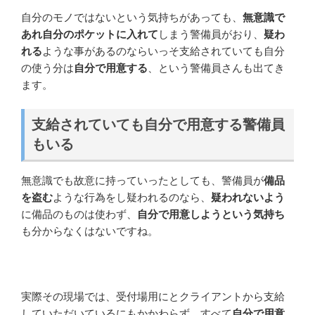
自分のモノではないという気持ちがあっても、
無意識で
あれ自分のポケットに入れて
しまう警備員がおり、
疑わ
れる
ような事があるのならいっそ支給されていても自分
の使う分は
自分で用意する
、という警備員さんも出てき
ます。
支給されていても自分で用意する警備員
もいる
無意識でも故意に持っていったとしても、警備員が
備品
を盗む
ような行為をし疑われるのなら、
疑われないよう
に備品のものは使わず、
自分で用意しようという気持ち
も分からなくはないですね。
実際その現場では、受付場用にとクライアントから支給
していただいているにもかかわらず、すべて
自分で用意