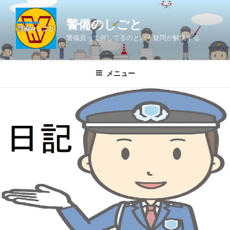
コ
ン
警備のしごと
テ
警備員って何してるのという疑問が解決する
ン
ツ
へ
メニュー
ス
キ
ッ
プ