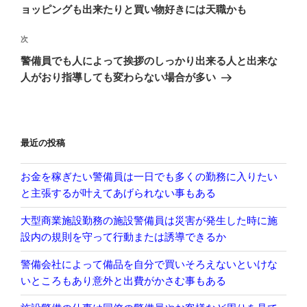
ナ
投
ョッピングも出来たりと買い物好きには天職かも
ビ
稿
ゲ
次
次
の
ー
警備員でも人によって挨拶のしっかり出来る人と出来な
投
シ
人がおり指導しても変わらない場合が多い
稿
ョ
ン
最近の投稿
お金を稼ぎたい警備員は一日でも多くの勤務に入りたい
と主張するが叶えてあげられない事もある
大型商業施設勤務の施設警備員は災害が発生した時に施
設内の規則を守って行動または誘導できるか
警備会社によって備品を自分で買いそろえないといけな
いところもあり意外と出費がかさむ事もある