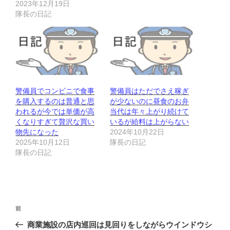
2023年12月19日
隊長の日記
警備員でコンビニで食事
警備員はただでさえ稼ぎ
を購入するのは普通と思
が少ないのに昼食のお弁
われるが今では単価が高
当代は年々上がり続けて
くなりすぎて贅沢な買い
いるが給料は上がらない
物先になった
2024年10月22日
2025年10月12日
隊長の日記
隊長の日記
投
前
前
稿
の
商業施設の店内巡回は見回りをしながらウインドウシ