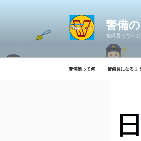
コ
ン
テ
警備の
ン
ツ
警備員って何し
へ
ス
キ
ッ
警備業って何
警備員になるま
プ