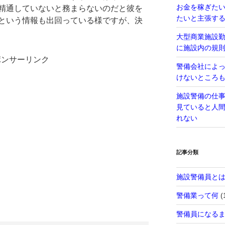
お金を稼ぎた
精通していないと務まらないのだと彼を
たいと主張す
という情報も出回っている様ですが、決
大型商業施設
に施設内の規
ポンサーリンク
警備会社によ
けないところ
施設警備の仕
見ていると人
れない
記事分類
施設警備員と
警備業って何
(
警備員になる