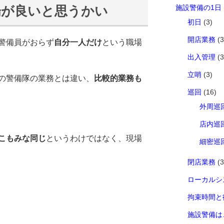
場が良いと思うかい
施設警備の1日
初日
(3)
開店業務
(3
警備員がおらず
自分一人だけ
という職場
出入管理
(3
立哨
(3)
の警備隊の業務とは違い、
比較的業務も
巡回
(16)
外周巡
店内巡
こもみな同じ
というわけではなく、現場
細密巡
閉店業務
(3
ローカルシ
拘束時間と
施設警備は