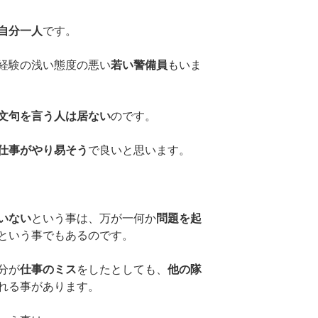
自分一人
です。
経験の浅い態度の悪い
若い警備員
もいま
文句を言う人は居ない
のです。
仕事がやり易そう
で良いと思います。
いない
という事は、万が一何か
問題を起
という事でもあるのです。
分が
仕事のミス
をしたとしても、
他の隊
れる事があります。