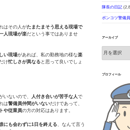
隊長の日記
(2,
ポンコツ警備
れはその人が
たまたまそう思える現場で
一人現場が楽
だという事ではありませ
アーカイブ
ア
しい現場
があれば、私の勤務地の様な
楽
ー
だけ
忙しさが異なる
と思って良いでしょ
カ
イ
ブ
プロフィール
がいないので、
人付き合いが苦手な人
で
れは
警備員仲間がいない
だけであって、
トや従業員
の方の対応はあります。
誰にも会わずに1日を終える
、なんて言う