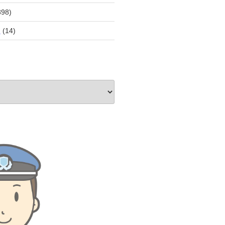
898)
員
(14)