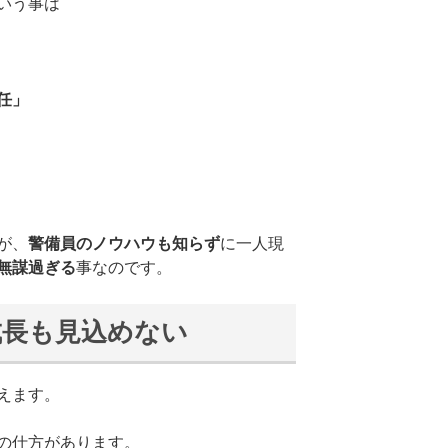
いう事は
任」
が、
警備員のノウハウも知らず
に一人現
無謀過ぎる
事なのです。
成長も見込めない
えます。
の仕方があります。