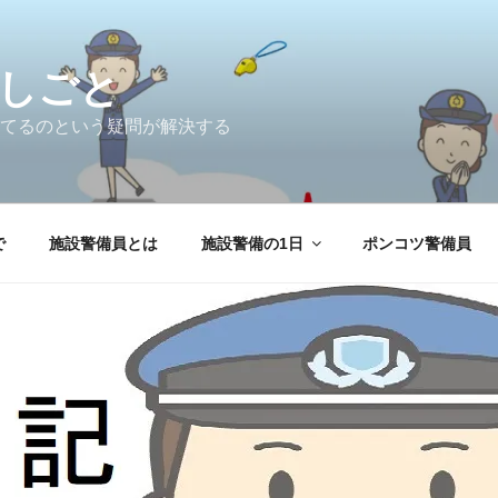
しごと
てるのという疑問が解決する
で
施設警備員とは
施設警備の1日
ポンコツ警備員