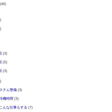
(46)
)
)
回
(3)
回
(5)
回
(3)
)
ステム警備
(3)
待機時間
(3)
こんな仕事もする
(7)