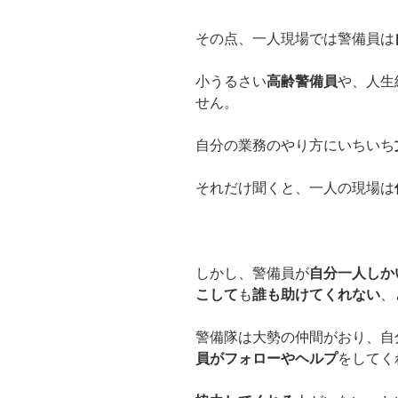
その点、一人現場では警備員は
小うるさい
高齢警備員
や、人生
せん。
自分の業務のやり方にいちいち
それだけ聞くと、一人の現場は
しかし、警備員が
自分一人しか
こして
も
誰も助けてくれない
、
警備隊は大勢の仲間がおり、自
員がフォローやヘルプ
をしてく