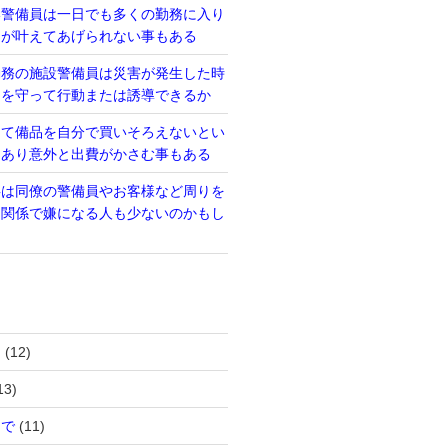
い警備員は一日でも多くの勤務に入り
るが叶えてあげられない事もある
勤務の施設警備員は災害が発生した時
則を守って行動または誘導できるか
って備品を自分で買いそろえないとい
もあり意外と出費がかさむ事もある
事は同僚の警備員やお客様など周りを
間関係で嫌になる人も少ないのかもし
は
(12)
13)
まで
(11)