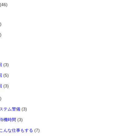
(46)
)
)
回
(3)
回
(5)
回
(3)
)
ステム警備
(3)
待機時間
(3)
こんな仕事もする
(7)