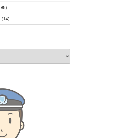
898)
員
(14)