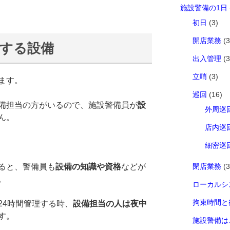
施設警備の1日
初日
(3)
開店業務
(3
する設備
出入管理
(3
立哨
(3)
ます。
巡回
(16)
備担当の方がいるので、施設警備員が
設
外周巡
ん。
店内巡
細密巡
ると、警備員も
設備の知識や資格
などが
閉店業務
(3
。
ローカルシ
拘束時間と
24時間管理する時、
設備担当の人は夜中
す。
施設警備は