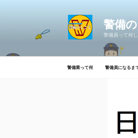
コ
ン
テ
警備の
ン
ツ
警備員って何し
へ
ス
キ
ッ
警備業って何
警備員になるま
プ