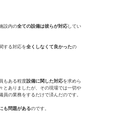
施設内の
全ての設備は彼らが対応
してい
関する対応を
全くしなくて良かった
の
員もある程度
設備に関した対応
を求めら
々とありましたが、その現場では一切や
備員の業務をするだけで済んだのです。
にも問題がある
のです。