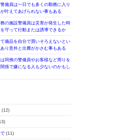
い警備員は一日でも多くの勤務に入り
るが叶えてあげられない事もある
勤務の施設警備員は災害が発生した時
則を守って行動または誘導できるか
って備品を自分で買いそろえないとい
もあり意外と出費がかさむ事もある
事は同僚の警備員やお客様など周りを
間関係で嫌になる人も少ないのかもし
は
(12)
13)
まで
(11)