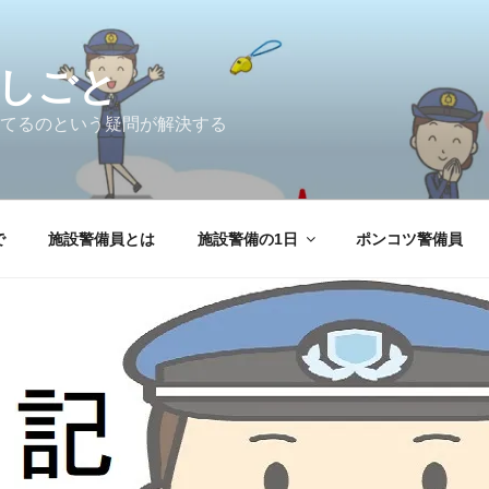
しごと
てるのという疑問が解決する
で
施設警備員とは
施設警備の1日
ポンコツ警備員