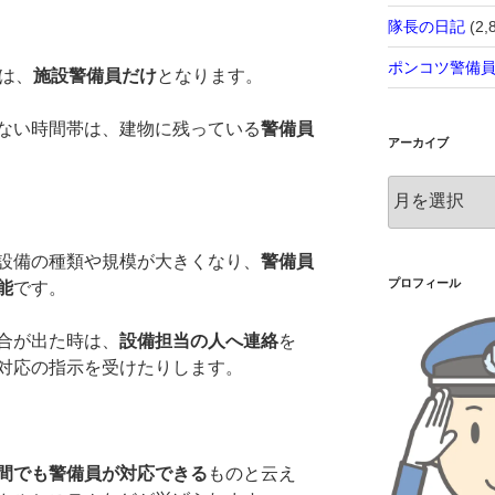
隊長の日記
(2,
ポンコツ警備
は、
施設警備員だけ
となります。
ない時間帯は、建物に残っている
警備員
アーカイブ
ア
ー
カ
イ
設備の種類や規模が大きくなり、
警備員
ブ
プロフィール
能
です。
合が出た時は、
設備担当の人へ連絡
を
対応の指示を受けたりします。
間でも警備員が対応できる
ものと云え