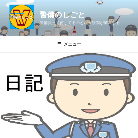
コ
ン
警備のしごと
テ
警備員って何してるのという疑問が解決する
ン
ツ
へ
メニュー
ス
キ
ッ
プ