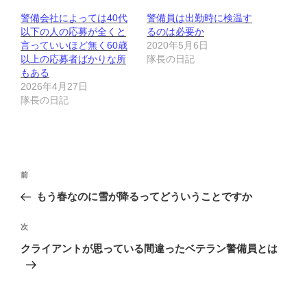
警備会社によっては40代
警備員は出勤時に検温す
以下の人の応募が全くと
るのは必要か
言っていいほど無く60歳
2020年5月6日
以上の応募者ばかりな所
隊長の日記
もある
2026年4月27日
隊長の日記
投
前
前
稿
の
もう春なのに雪が降るってどういうことですか
ナ
投
ビ
稿
次
次
ゲ
の
クライアントが思っている間違ったベテラン警備員とは
投
ー
稿
シ
ョ