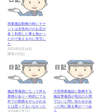
商業施設勤務の時にテナ
ントは女性向けのお店が
多く利用した事も無かっ
たので覚えるのに苦労し
た
2023年5月14日
隊長の日記
施設警備員になって外も
大型商業施設に勤務する
業務があり一時的にでも
施設警備員が地元の人間
外での勤務をやらされる
でないと問い合わせがあ
とは思ってもいなかった
った時に困る事が一つあ
2024年2月7日
る