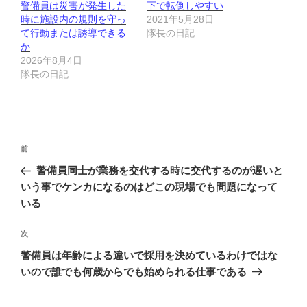
警備員は災害が発生した
下で転倒しやすい
時に施設内の規則を守っ
2021年5月28日
て行動または誘導できる
隊長の日記
か
2026年8月4日
隊長の日記
投
前
前
稿
の
警備員同士が業務を交代する時に交代するのが遅いと
ナ
投
いう事でケンカになるのはどこの現場でも問題になって
ビ
稿
いる
ゲ
次
次
ー
の
シ
警備員は年齢による違いで採用を決めているわけではな
投
いので誰でも何歳からでも始められる仕事である
ョ
稿
ン