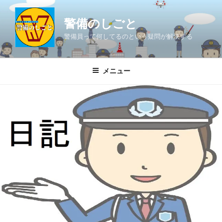
コ
ン
警備のしごと
テ
警備員って何してるのという疑問が解決する
ン
ツ
へ
メニュー
ス
キ
ッ
プ