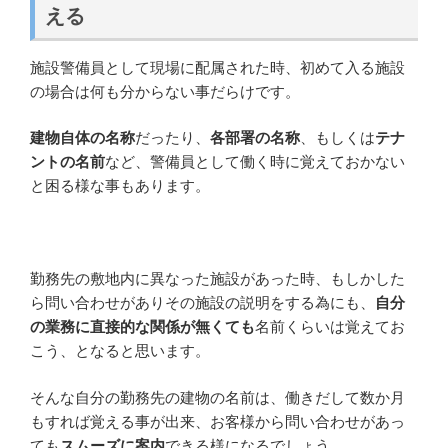
える
施設警備員として現場に配属された時、初めて入る施設
の場合は何も分からない事だらけです。
建物自体の名称
だったり、
各部署の名称
、もしくは
テナ
ントの名前
など、警備員として働く時に覚えておかない
と困る様な事もあります。
勤務先の敷地内に異なった施設があった時、もしかした
ら問い合わせがありその施設の説明をする為にも、
自分
の業務に直接的な関係が無くても
名前くらいは覚えてお
こう、となると思います。
そんな自分の勤務先の建物の名前は、働きだして数か月
もすれば覚える事が出来、お客様から問い合わせがあっ
ても
スムーズに案内
できる様になるでしょう。