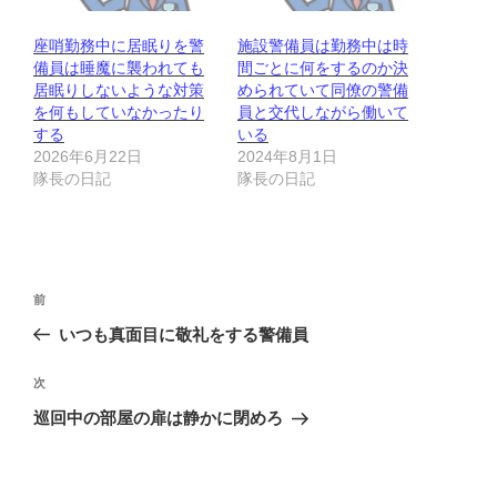
座哨勤務中に居眠りを警
施設警備員は勤務中は時
備員は睡魔に襲われても
間ごとに何をするのか決
居眠りしないような対策
められていて同僚の警備
を何もしていなかったり
員と交代しながら働いて
する
いる
2026年6月22日
2024年8月1日
隊長の日記
隊長の日記
投
前
前
稿
の
いつも真面目に敬礼をする警備員
ナ
投
ビ
稿
次
次
ゲ
の
巡回中の部屋の扉は静かに閉めろ
投
ー
稿
シ