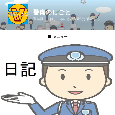
コ
ン
警備のしごと
テ
警備員って何してるのという疑問が解決する
ン
ツ
へ
メニュー
ス
キ
ッ
プ