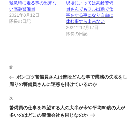
緊急時に走る事の出来な
現場によっては高齢警備
い高齢警備員
員さんでもフル出勤で仕
2021年8月12日
事をする事になり自由に
隊長の日記
休む事すら出来ない
2024年12月17日
隊長の日記
投
前
前
稿
の
ポンコツ警備員さんは普段どんな事で業務の失敗をし
ナ
投
周りの警備員さんに迷惑を掛けているのか
ビ
稿
ゲ
次
次
の
ー
警備員の仕事を希望する人の大半が今や平均60歳の人が
投
シ
多いのはどこの警備会社も同じなのか
稿
ョ
ン