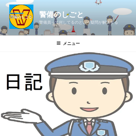
コ
ン
警備のしごと
テ
警備員って何してるのという疑問が解決する
ン
ツ
へ
メニュー
ス
キ
ッ
プ