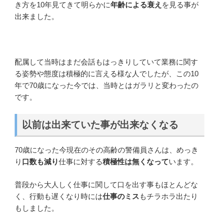
き方を10年見てきて明らかに
年齢による衰え
を見る事が
出来ました。
配属して当時はまだ会話もはっきりしていて業務に関す
る姿勢や態度は積極的に言える様な人でしたが、この10
年で70歳になった今では、当時とはガラリと変わったの
です。
以前は出来ていた事が出来なくなる
70歳になった今現在のその高齢の警備員さんは、めっき
り
口数も減り
仕事に対する
積極性は無くなって
います。
普段から大人しく仕事に関して口を出す事もほとんどな
く、行動も遅くなり時には
仕事のミス
もチラホラ出たり
もしました。