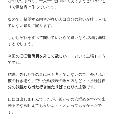
なのでなるべく、一人一つは聞いてあげようというつも
りで勤務表は作っています。
なので、希望する内容が多い人は自分の願いが叶えられ
ていない錯覚に陥ります。
しかしぞれをすべて聞いていたら間違いなく現場は崩壊
するでしょう。
今回の
〇〇警備員を外して欲しい
・・という主張もそう
ですね。
結局、外した後の事は何も考えていないので、外された
彼の行き場や、空いた勤務表の埋め方など・・所詮は自
分の
我儘から出た行き当たりばったりの主張
です。
口には出しませんでしたが、彼がその穴埋めをすべて出
来るのなら叶えても良いよ・・といっても良かったで
す。