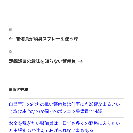
投
前
前
稿
の
警備員が消臭スプレーを使う時
ナ
投
ビ
稿
次
次
ゲ
の
定線巡回の意味を知らない警備員
投
ー
稿
シ
ョ
最近の投稿
ン
自己管理の能力の低い警備員は仕事にも影響が出るとい
う説は本当なのか周りのポンコツ警備員で確認
お金を稼ぎたい警備員は一日でも多くの勤務に入りたい
と主張するが叶えてあげられない事もある