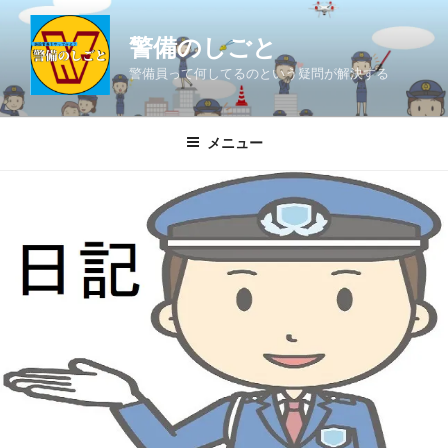
コ
ン
警備のしごと
テ
警備員って何してるのという疑問が解決する
ン
ツ
へ
メニュー
ス
キ
ッ
プ