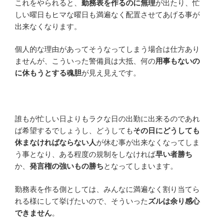
これをやられると、
勤務表を作るのに無理
が出たり、忙
しい曜日もヒマな曜日も満遍なく配置させてあげる事が
出来なくなります。
個人的な理由があってそうなってしまう場合は仕方あり
ませんが、こういった警備員は大抵、何の
用事もないの
に休もうとする魂胆
が見え見えです。
誰もが忙しい日よりもラクな日の出勤に出来るのであれ
ば希望するでしょうし、どうしても
その日にどうしても
休まなければならない人
が休む事が出来なくなってしま
う事となり、ある程度の規制をしなければ
早い者勝ち
か、
発言権の強いもの勝ち
となってしまいます。
勤務表を作る側としては、みんなに満遍なく割り当てら
れる様にして挙げたいので、そういった
ズルは余り感心
できません
。