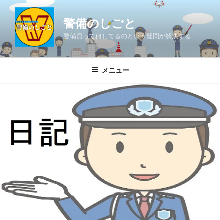
コ
ン
警備のしごと
テ
警備員って何してるのという疑問が解決する
ン
ツ
へ
メニュー
ス
キ
ッ
プ