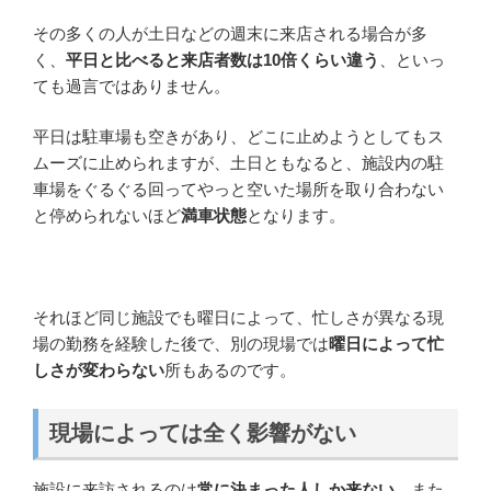
その多くの人が土日などの週末に来店される場合が多
く、
平日と比べると来店者数は10倍くらい違う
、といっ
ても過言ではありません。
平日は駐車場も空きがあり、どこに止めようとしてもス
ムーズに止められますが、土日ともなると、施設内の駐
車場をぐるぐる回ってやっと空いた場所を取り合わない
と停められないほど
満車状態
となります。
それほど同じ施設でも曜日によって、忙しさが異なる現
場の勤務を経験した後で、別の現場では
曜日によって忙
しさが変わらない
所もあるのです。
現場によっては全く影響がない
施設に来訪されるのは
常に決まった人しか来ない
、また