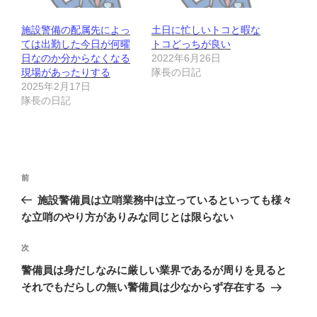
施設警備の配属先によっ
土日に忙しいトコと暇な
ては出勤した今日が何曜
トコどっちが良い
日なのか分からなくなる
2022年6月26日
現場があったりする
隊長の日記
2025年2月17日
隊長の日記
投
前
前
稿
の
施設警備員は立哨業務中は立っているといっても様々
ナ
投
な立哨のやり方がありみな同じとは限らない
ビ
稿
ゲ
次
次
の
ー
警備員は身だしなみに厳しい業界であるが周りを見ると
投
シ
それでもだらしの無い警備員は少なからず存在する
稿
ョ