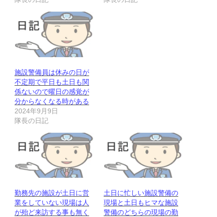
施設警備員は休みの日が
不定期で平日も土日も関
係ないので曜日の感覚が
分からなくなる時がある
2024年9月9日
隊長の日記
勤務先の施設が土日に営
土日に忙しい施設警備の
業をしていない現場は人
現場と土日もヒマな施設
が殆ど来訪する事も無く
警備のどちらの現場の勤